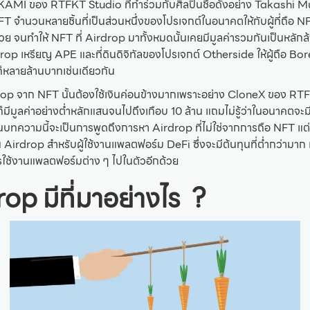
 ของ RTFKT Studio ที่ทำร่วมกับศิลปินชื่อดังอย่าง Takashi Mu
T จำนวนหลายชิ้นที่เป็นส่วนหนึ่งของโปรเจกต์ในอนาคตให้กับผู้ที่ถือ NF
้วย จนทำให้ NFT ที่ Airdrop มาทั้งหมดนั้นเคยมีมูลค่ารวมกันเป็นหลักล
rop เหรียญ APE และที่ดินดิจิทัลของโปรเจกต์ Otherside ให้ผู้ถือ B
ก็หลายล้านบาทเช่นเดียวกัน
rop จาก NFT นั้นต้องใช้เงินค่อนข้างมากเพราะอย่าง CloneX ของ RT
ีมูลค่าอย่างต่ำหลักแสนจนไปถึงเกือบ 10 ล้าน แถมไม่รู้ว่าในอนาคตจะม
นในบทความนี้จะเป็นการพูดถึงการหา Airdrop ที่ไม่ใช่จากการถือ NFT แ
 Airdrop สำหรับผู้ใช้งานแพลตฟอร์ม DeFi ซึ่งจะมีต้นทุนที่ต่ำกว่ามาก 
การใช้งานแพลตฟอร์มต่าง ๆ ไปในตัวอีกด้วย
rop มีที่มาอย่างไร ?