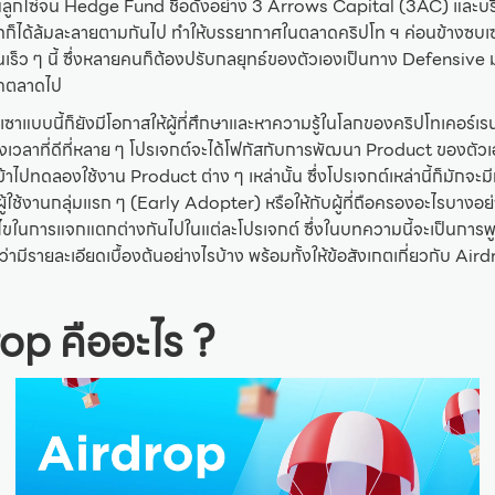
ลูกโซ่จน Hedge Fund ชื่อดังอย่าง 3 Arrows Capital (3AC) และบริษ
ษัทก็ได้ล้มละลายตามกันไป ทำให้บรรยากาศในตลาดคริปโท ฯ ค่อนข้างซบ
 ในเร็ว ๆ นี้ ซึ่งหลายคนก็ต้องปรับกลยุทธ์ของตัวเองเป็นทาง Defensive 
ากตลาดไป
าแบบนี้ก็ยังมีโอกาสให้ผู้ที่ศึกษาและหาความรู้ในโลกของคริปโทเคอร์เรน
งเวลาที่ดีที่หลาย ๆ โปรเจกต์จะได้โฟกัสกับการพัฒนา Product ของตัว
้เข้าไปทดลองใช้งาน Product ต่าง ๆ เหล่านั้น ซึ่งโปรเจกต์เหล่านี้ก็มักจะ
ู้ใช้งานกลุ่มแรก ๆ (Early Adopter) หรือให้กับผู้ที่ถือครองอะไรบางอย่า
่อนไขในการแจกแตกต่างกันไปในแต่ละโปรเจกต์ ซึ่งในบทความนี้จะเป็นการ
ามีรายละเอียดเบื้องต้นอย่างไรบ้าง พร้อมทั้งให้ข้อสังเกตเกี่ยวกับ Airdro
rop คืออะไร ?