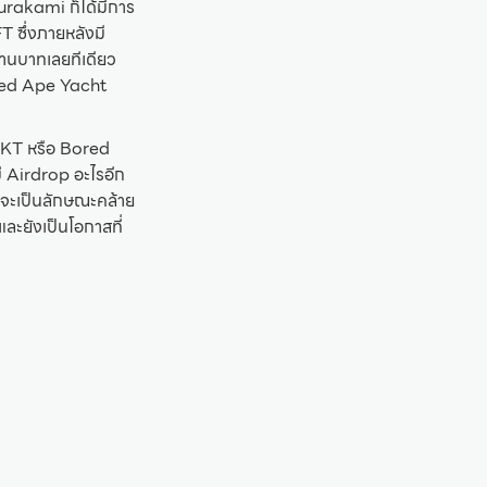
rakami ก็ได้มีการ
T ซึ่งภายหลังมี
้านบาทเลยทีเดียว
ored Ape Yacht
FKT หรือ Bored
ี Airdrop อะไรอีก
ต่จะเป็นลักษณะคล้าย
และยังเป็นโอกาสที่