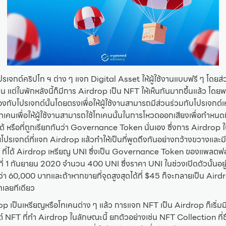
ปรเจกต์คริปโท ฯ ต่าง ๆ แจก Digital Asset ให้ผู้ใช้งานแบบฟรี ๆ โดย
 แต่ในพักหลังนี้ก็มีการ Airdrop เป็น NFT ให้เห็นกันมากขึ้นแล้ว โ
้องกับโปรเจกต์นั้นโดยตรงเพื่อให้ผู้ใช้งานสามารถมีส่วนร่วมกับโปรเจกต์เหล
ทเคนเพื่อให้ผู้ใช้งานสามารถใช้โทเคนนั้นในการโหวตออกเสียงเพื่อกำห
ด้ หรือที่ถูกเรียกกันว่า Governance Token นั่นเอง ซึ่งการ Airdrop ใ
โดยโปรเจกต์ที่แจก Airdrop แล้วทำให้เป็นที่พูดถึงกันอย่างกว้างขวางแล
ที่ได้ Airdrop เหรียญ UNI ซึ่งเป็น Governance Token ของแพลตฟอร์ม
นที่ 1 กันยายน 2020 จำนวน 400 UNI ซึ่งราคา UNI ในช่วงเปิดตัวนั้นอยู่
่า 60,000 บาทและถ้าหากขายที่จุดสูงสุดได้ที่ $45 ก็จะกลายเป็น Airdro
เลยทีเดียว
เป็นเหรียญหรือโทเคนต่าง ๆ แล้ว การแจก NFT เป็น Airdrop ก็เริ่มมีให
์ NFT ที่ทำ Airdrop ในลักษณะนี้ ยกตัวอย่างเช่น NFT Collection ที