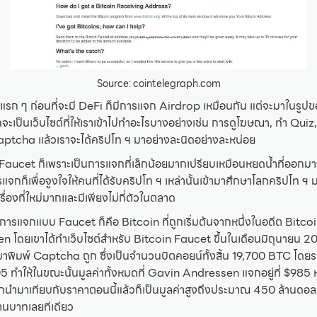
Source: cointelegraph.com
คแรก ๆ ก่อนที่จะมี DeFi ก็มีการแจก Airdrop เหมือนกัน แต่จะมาในรูปของส
จะเป็นเว็บไซต์ที่ให้เราเข้าไปทำอะไรบางอย่างเช่น การดูโฆษณา, ทำ Quiz,
aptcha แล้วเราจะได้คริปโท ฯ มาอย่างละนิดอย่างละหน่อย
า Faucet ก็เพราะเป็นการแจกที่เล็กน้อยมากเปรียบเหมือนหยดน้ำที่ออกมาจา
แจกก็เพื่อจูงใจให้คนที่ได้รับคริปโท ฯ เหล่านั้นเข้ามาศึกษาโลกคริปโท ฯ
เรื่องที่ใหม่มากและมีเพียงไม่กี่ตัวในตลาด
มีการแจกแบบ Faucet ก็คือ Bitcoin ที่ถูกเริ่มต้นจากหนึ่งในอดีต Bitco
n โดยเขาได้ทำเว็บไซต์สำหรับ Bitcoin Faucet ขึ้นในเดือนมิถุนายน 2
ามาพิมพ์ Captcha ถูก ซึ่งเป็นจำนวนบิตคอยน์ทั้งสิ้น 19,700 BTC โด
$0.05 ทำให้ในขณะนั้นมูลค่าทั้งหมดที่ Gavin Andressen แจกอยู่ที่ $98
นำมาเทียบกับราคาตอนนี้แล้วก็เป็นมูลค่าสูงถึงประมาณ 450 ล้านดอลล
านบาทเลยทีเดียว