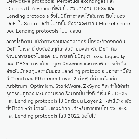
Derivative protocols, Perpetual exchanges และ
Options มี Revenue ที่เพิ่มขึ้น สวนทางกับ DEXs และ
Lending protocols ซึ่งในปีนี้เราอาจจะได้เห็นการเติบโตของ
DeFi ใน Sector เหล่านี้มากขึ้น ซึ่งอาจจะมากิน Market share
ของ Lending protocols ไปบางส่วน
อย่างไรก็ตาม แม้ว่าภาพรวมของตลาดคริปโทฯจะยังคงกดดัน
DeFi ในเวลานี้ ปัจจัยอื่นๆที่น่าจับตามองสำหรับ DeFi คือ
พัฒนาการของโปรเจค เช่น การแก้ไขปัญหา Toxic Liquidity
ของ DEXs, การแก้ไขปัญหา Revenue และการเพิ่มการเข้าถึง
สำหรับนักลงทุนสถาบันของ Lending protocols นอกจากนี้ยัง
มี Trend ของ Ethereum Layer 2 ต่างๆ ที่น่าสนใจ เช่น
Arbitrum, Optimism, StarkWare, ZkSync ที่จะทำให้ค่าทำ
ธุรกรรมถูกลงและมีความรวดเร็วมากขึ้น ซึ่งก็ได้เริ่มเห็น DEXs
และ Lending protocols ไปเปิดตัวบน Layer 2 เหล่านี้บ้างแล้ว
ซึ่งปัจจัยเหล่านี้อาจเป็นแรงผลักดันสำหรับการเติบโตของ DEXs
และ Lending protocols ในปี 2022 ต่อไปได้
.
.