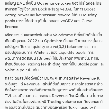
เหรียญ BAL ซึ่งเป็น Governance token ของโปรโตคอล โดย
สามารถให้ผู้ใช้งานมา Lock เหรียญ veBAL ในการ Boost
voting power และโหวตการแจก reward ให้กับ Liquidity
pools ต่างๆได้คล้ายๆกับโมเดลของ veCRV ของ Curve
finance
หรืออย่างเช่นแพลทฟอร์มอย่าง Velodrome ที่เพิ่งเปิดตัวไปเมื่อ
เดือนมิถุนายน 2022 บน Optimism ที่รวมหลักการต่างๆในการ
แก้ปัญหา Toxic liquidity เช่น ve(3,3) tokenomics, การ
ปรับปรุงระบบการ Whitelist ของ Liquidity pools, การ
พัฒนาการติดสินบน (Bribes) ให้มีประสิทธิภาพมากขึ้น, การมี
ลำดับชั้นของ Trading fee สำหรับคู่เทรดที่เป็น Stable pair และ
Volatile pair เป็นต้น
กล่าวโดยสรุปคือถึงแม้ว่า DEXs จะสามารถสร้าง Revenue ใน
ระดับสูง แต่ Revenue เหล่านี้ก็ขึ้นกับสภาวะตลาดโดยตรง กล่าว
คือในช่วงตลาดกระทิงที่ราคาเหรียญต่างๆพากันขึ้นอย่างร้อนแรง
TVL รวมถึงยอดการเทรดและ Revenue ก็จะเพิ่มขึ้นตาม ในทาง
ตรงกันข้ามในช่วงตลาดหมี Trading volume และ Revenue ก็
จะลดลงตามไปด้วย ผนวกกับปัญหาเรื่อง Toxic liquidity ที่