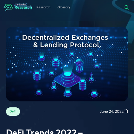
Research
Glossary
June 24, 2022
DeFi
DeFi Trends 2022 –