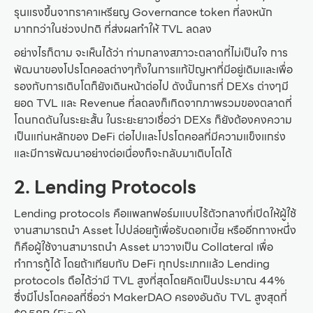
รุนแรงขึ้นจากราคาเหรียญ Governance token ที่ลงหนัก
มากกว่าในช่วงปกติ ที่ส่งผลทำให้ TVL ลดลง
อย่างไรก็ตาม จะเห็นได้ว่า ท่ามกลางสภาวะตลาดที่ไม่เป็นใจ การ
พัฒนาของโปรโตคอลต่างๆทั้งในการแก้ปัญหาที่มีอยู่เดิมและเพื่อ
รองกับการเติบโตก็ยังเดินหน้าต่อไป ดังนั้นการที่ DEXs ต่างๆมี
ยอด TVL และ Revenue ที่ลดลงก็เกิดจากภาพรวมของตลาดที่
โดนกดดันในระยะสั้น ในระยะยาวเชื่อว่า DEXs ก็ยังต้องคงความ
เป็นแก่นหลักของ DeFi ต่อไปและโปรโตคอลที่มีความแข็งแกร่ง
และมีการพัฒนาอย่างต่อเนื่องก็จะกลับมาเติบโตได้
2.
Lending Protocols
Lending protocols คือแพลทฟอร์มแบบไร้ตัวกลางที่เปิดให้ผู้ใช้
งานสามารถนำ Asset ไปปล่อยกู้เพื่อรับดอกเบี้ย หรืออีกทางหนึ่ง
ก็คือผู้ใช้งานสามารถนำ Asset มาวางเป็น Collateral เพื่อ
ทำการกู้ได้ โดยถ้าเทียบกับ DeFi ทุกประเภทแล้ว Lending
protocols ถือได้ว่ามี TVL สูงที่สุดโดยคิดเป็นประมาณ 44%
ซึ่งมีโปรโตคอลที่ชื่อว่า MakerDAO ครองอันดับ TVL สูงสุดที่