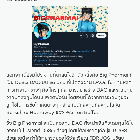
นอกจากนี้ยังมีโปรเจกต์ที่น่าสนใจอีกตัวหนึ่งคือ Big Pharmai ที่
เป็น DeSci DAO บน Solana ที่เปิดตัวผ่าน DAOs.fun ที่มีหลัก
การทำงานคร่าวๆ คือ ใครๆ ก็สามารถมาสร้าง DAO และระดมทุน
จากนักลงทุนได้บนแพลตฟอร์ม โดยเงินที่ได้จากการระดมทุนจะ
ถูกใช้ในการซื้อโทเค็นต่างๆ คล้ายกับนักลงทุนที่ลงทุนในหุ้น
Berkshire Hathaway ของ Warren Buffet
ซึ่ง Big Pharmai จะเป็นกองทุน DAO ที่จะนำเงินที่ระดมทุนได้ไป
ลงทุนในโปรเจกต์ DeSci ต่างๆ โดยมีตัวเหรียญคือ $DRUGS
ด้วยเหตุนี้จะทำให้สามารถมองได้ว่าเหรียญ $DRUGS เปรียบ