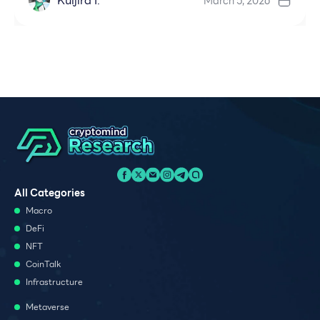
Kuljira I.
March 5, 2026
All Categories
Macro
DeFi
NFT
CoinTalk
Infrastructure
Metaverse