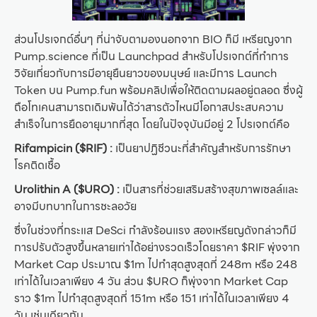
ส่วนโปรเจกต์อื่นๆ ที่น่าจับตามองนอกจาก BIO ก็มี เหรียญจาก
Pump.science ที่เป็น Launchpad สำหรับโปรเจกต์ที่ทำการ
วิจัยเกี่ยวกับการมีอายุยืนยาวของมนุษย์ และมีการ Launch
Token บน Pump.fun พร้อมคลิปเพื่อให้ติดตามผลอยู่ตลอด ซึ่งผู้
ถือโทเคนสามารถเดิมพันได้ว่าสารตัวไหนมีโอกาสประสบความ
สำเร็จในการยืดอายุมากที่สุด โดยในปัจจุบันมีอยู่ 2 โปรเจกต์คือ
Rifampicin ($RIF) :
เป็นยาปฏิชีวนะที่สำคัญสำหรับการรักษา
โรคติดเชื้อ
Urolithin A ($URO)
:
เป็นสารที่ช่วยเสริมสร้างสุขภาพเซลล์และ
อาจมีบทบาทในการชะลอวัย
ซึ่งในช่วงที่กระแส DeSci กำลังร้อนแรง สองเหรียญดังกล่าวก็มี
การปรับตัวสูงขึ้นหลายเท่าได้อย่างรวดเร็วโดยราคา $RIF พุ่งจาก
Market Cap ประมาณ $1m ไปทำสุดสูงสุดที่ 248m หรือ 248
เท่าได้ในเวลาเพียง 4 วัน ส่วน $URO ก็พุ่งจาก Market Cap
ราว $1m ไปทำสุดสูงสุดที่ 151m หรือ 151 เท่าได้ในเวลาเพียง 4
วัน เช่นเดียวกัน