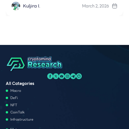
Kuljira I.
March 2, 2026
All Categories
Macro
DeFi
NFT
CoinTalk
Infrastructure