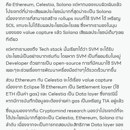
คือ Ethereum, Celestia, Solana แต่หากมองแบบผิวเผินแล้ว
โปรเจกต์ที่น่าจะเสียผลประโยชน์มากที่สุดน่าจะเป็น Solana
เนื่องจากการที่สามารถสร้าง rollups แบบที่ใช้ SVM ได้ เหรียญ
SOL แทบจะไม่ได้รับผลประโยชน์อะไรเลย ซึ่งหากเรามองในมุม
มองของ value capture แล้ว Solana เสียผลประโยชน์เต็มๆเลย
ทีเดียว
แต่หากเรามองถึง Tech stack นั้นเรียกได้ว่า SVM จะได้รับ
ประโยชน์เป็นอย่างมากเช่นกัน โดยหาก SVM เป็นที่ยอมรับในหมู่
Developer ด้วยการเป็น open-source การที่มีคนมาใช้ SVM
เยอะๆจะช่วยเรื่องการพัฒนาเครื่องมือต่างๆได้รวดเร็วมากขึ้น
ส่วน Ethereum กับ Celestia จะได้เรื่อง value capture
เนื่องจาก Eclipse ใช้ Ethereum เป็น Settlement layer (ใช้
ETH เป็นค่า gas) และ Celestia เป็น Data layer ซึ่งกรณีนี้
หากมีการบันทึกข้อมูลจะต้องจ่ายค่า gas เป็นเหรียญ TIA อยู่แล้ว
ซึ่งมุมมองจากทีม Cryptomind research มองว่าโปรเจกต์ที่จะ
ได้ประโยชน์มากที่สุดจะเป็น Celestia, Ethereum, Solana ตาม
ลำดับ เนื่องจากจะเป็นการทดสอบประสิทธิภาพ Data layer ของ