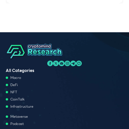
All Categories
Macro
DeFi
NFT
CoinTalk
Infrastructure
Metaverse
Podcast