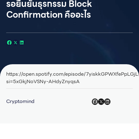
รอยืนยันธุรกรรม Block
Confirmation คืออะไร
https://open.spotify.com/episode/7yiskkGPWXfePpLGj
si=5xGkjNoVSNy-AHdyZnyqsA
Cryptomind