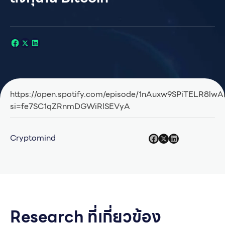
https://open.spotify.com/episode/1nAuxw9SPiTELR8lw
si=fe7SC1qZRnmDGWiRlSEVyA
Cryptomind
Research ที่เกี่ยวข้อง