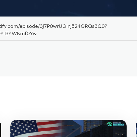
potify.com/episode/3j7P0wrUGinj524GRQs3Q0?
YOYrBYWKmf0Yw