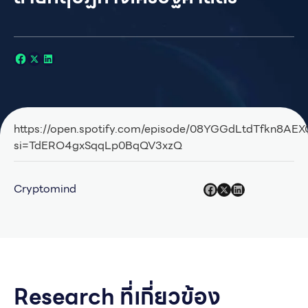
https://open.spotify.com/episode/08YGGdLtdTfkn8AE
si=TdERO4gxSqqLp0BqQV3xzQ
Cryptomind
Research ที่เกี่ยวข้อง