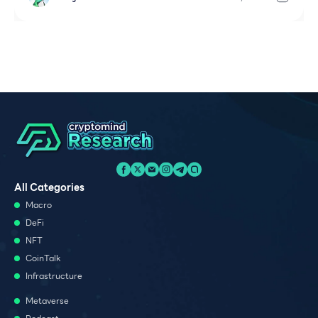
All Categories
Macro
DeFi
NFT
CoinTalk
Infrastructure
Metaverse