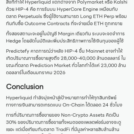
สิ่งที่ทำให้ Hyperliquid แตกต่างจาก Polymarket หรือ Kalshi
ด้วย HIP-4 คือ การรันบน HyperCore Engine เหมือนกับ
ตลาด Perpetuals ซึ่งผู้ใช้งานสามารถ Long ETH Perp พร้อม
กันกับซื้อ Outcome Contracts ที่จะจ่ายเมื่อ ETH ถูกเทขาย
ทั้งสองสถานะจะอยู่ในบัญชี Margin เดียวกัน ระบบจะจดจำการ
Hedge โดยอัตโนมัติและเพิ่มประสิทธิภาพการใช้เงินทุนของผู้ใช้
Predictefy คาดการณ์ว่าหลัง HIP-4 ขึ้น Mainnet อาจทำให้
เกิดปริมาณการซื้อขายสูงถึง 28,000-40,000 ล้านดอลลาร์ ใน
ขณะที่ตลาด Prediction Market ทั่วโลกทำได้แค่ 23,000 ล้าน
ดอลลาร์ในเดือนมกราคม 2026
Conclusion
Hyperliquid กำลังมุ่งหน้าสู่เป้าหมายการทำให้ทุกสินทรัพย์
ทางการเงินสามารถเทรดแบบ On-Chain ได้ตลอด 24 ชั่วโมง
การที่ปริมาณการซื้อขายของ Non-Crypto Assets คิดเป็น
30% ของปริมาณการซื้อขายทั้งหมดของแพลตฟอร์มอาจจะดู
เยอะ แต่เมื่อเทียบกับตลาด TradFi ที่มีมูลค่าหลายสิบล้านล้าน