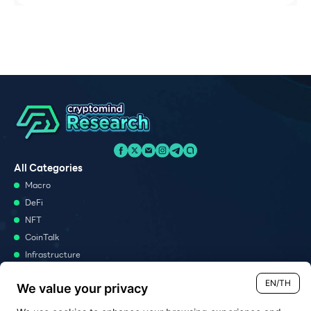
All Categories
Macro
DeFi
NFT
CoinTalk
Infrastructure
Metaverse
EN/TH
We value your privacy
Podcast