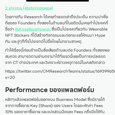
2.shrimp (@shrimppepe)
โดยทางทีม Research ได้เคยทำเธรตเล่าถึงประเด็น ความน่าเชื่อ
ถือของ Founders ทั้งสองในด้านลบที่ในอดีตนั้นเคยทำโปรเจคที่
ชื่อว่า
@KosettoisKawaii
ซึ่งเป็นโปรเจคเกี่ยวกับ Wearable
NFT Stickers ที่ได้สร้างกิจกรรมและก่อกระแสให้คนมา Hype
กัน และจู่ๆก็ทิ้งโปรเจกต์ไปดื้อโดยไม่ทราบสาเหตุ
ทำให้เรื่องนี้ค่อนข้างเป็นชื่อเสียงด้านลบต่อ Founders ทั้งสองพอ
สมควร สามารถตามอ่านดราม่าได้ที่เธรตนี้เลยเป็นการแปลเธรต
จาก CT ต่างประเทศ และวิเคราะห์ข่าวเหตุการณ์ในเคสดังกล่าว
https://twitter.com/CMResearchTeams/status/1693996
s=20
Performance ของแพลตฟอร์ม
หลักๆแล้วแพลตฟอร์มออกแบบ Business Model ซึ่งมีรายได้
จากการซื้อขาย Key (Share) ของ Users โดยจะหักค่า Fees
10% ของราคาซื้อขาย และแบ่งส่วนนึงของ Fees ครึ่งนึงให้กับ