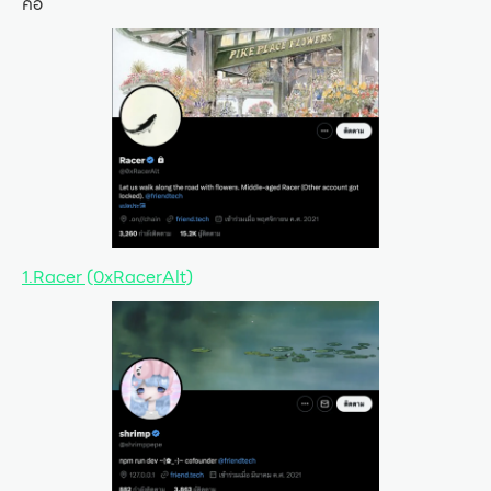
คือ
1.Racer (0xRacerAlt)