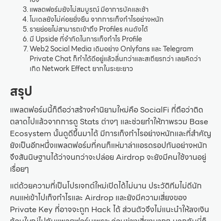
แพลตฟอร์มยังไม่สมบูรณ์ มีอาการบัคและช้า
โมเดลยังไม่ค่อยยั่งยืน จากการเก็งกำไรอย่างหนัก
รายย่อยไม่สามารถเข้าถึง Profiles คนดังได้
มี Upside ที่จำกัดในการเก็งกำไร Profile
Web2 Social Media เดิมอย่าง Onlyfans และ Telegram
Private Chat ก็ทำได้ดีอยู่แล้วลื่นกว่าและสเถียรกว่า เลยคิดว่า
เกิด Network Effect ยากในระยะยาว
สรุป
แพลตฟอร์มนี้ก็ถือว่าสร้างคำนิยามใหม่คือ SocialFi ที่ถือว่าติด
ตลาดไปแล้วจากการดู Stats ต่างๆ และช่วยทำให้ภาพรวม Base
Ecosystem นั้นดูดีขึ้นมาได้ มีการเก็งกำไรอย่างหนักและที่สำคัญ
ยังเป็นอีกหนึ่งแพลตฟอร์มที่คนก็แห่มาล่าแอรดรอปกันอย่างหนัก
จึงสันนิษฐานได้ว่าจนกว่าจะปล่อย Airdrop จะยังมีคนใช้งานอยู่
เรื่อยๆ
แต่ด้วยความที่เป็นโปรเจกต์ใหม่เปิดได้ไม่นาน ประวัติทีมไม่ดีนัก
คนแห่เข้าไปเก็งกำไรและ Airdrop และยังมีความเสี่ยงของ
Private Key ที่อาจจะถูก Hack ได้ ส่วนตัวจึงไม่แนะนำให้ลงเงิน