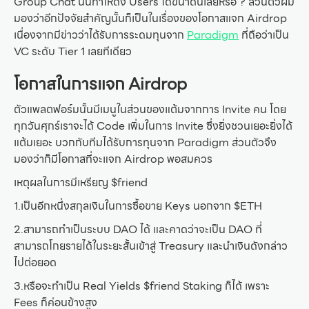
Group Chat นั้นทำให้ดึง Users ได้ขนาดนี้เลยหรอ ? ส่วนตัวผม
มองว่าอีกปัจจัยสำคัญนั้นก็เป็นในเรื่องของโอกาสแจก Airdrop
เนื่องจากมีข่าวว่าได้รับการระดมทุนจาก
Paradigm
ที่ถือว่าเป็น
VC ระดับ Tier 1 เลยทีเดียว
โอกาสในการแจก Airdrop
ตัวแพลตฟอร์มนั้นมีเมนูในส่วนของแต้มจากการ Invite คน โดย
ทุกวันศุกร์เราจะได้ Code เพิ่มในการ Invite ซึ่งยิ่งชวนเยอะยิ่งได้
แต้มเยอะ บวกกับทีมได้รับการทุนจาก Paradigm ส่วนตัวจึง
มองว่าก็มีโอกาสที่จะแจก Airdrop พอสมควร
เหตุผลในการมีเหรียญ $friend
1.เป็นอีกหนึ่งสกุลเงินในการซื้อขาย Keys นอกจาก $ETH
2.สามารถทำเป็นระบบ DAO ได้ และคาดว่าจะเป็น DAO ที่
สามารถโกยรายได้ในระยะสั้นเข้าสู่ Treasury และนำเงินดังกล่าว
ไปต่อยอด
3.หรือจะทำเป็น Real Yields $friend Staking ก็ได้ เพราะ
Fees ก็ค่อนข้างสูง