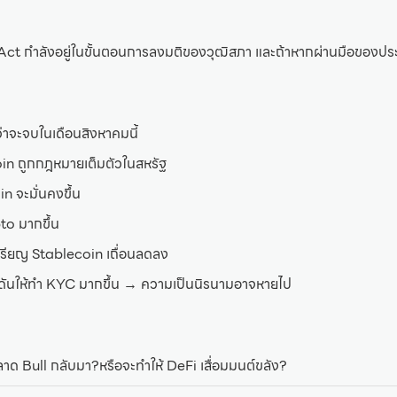
ct กำลังอยู่ในขั้นตอนการลงมติของวุฒิสภา และถ้าหากผ่านมือของประธา
่าจะจบในเดือนสิงหาคมนี้
oin ถูกกฎหมายเต็มตัวในสหรัฐ
 จะมั่นคงขึ้น
pto มากขึ้น
หรียญ Stablecoin เถื่อนลดลง
ดันให้ทำ KYC มากขึ้น → ความเป็นนิรนามอาจหายไป
าด Bull กลับมา?หรือจะทำให้ DeFi เสื่อมมนต์ขลัง?