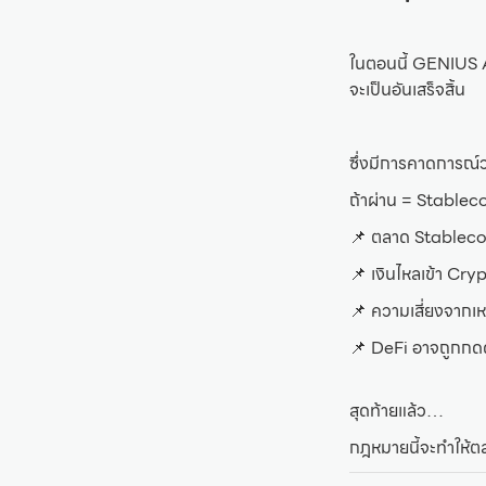
ในตอนนี้ GENIUS A
จะเป็นอันเสร็จสิ้น
ซึ่งมีการคาดการณ์ว
ถ้าผ่าน = Stablec
📌 ตลาด Stablecoin
📌 เงินไหลเข้า Cry
📌 ความเสี่ยงจากเ
📌 DeFi อาจถูกกด
สุดท้ายแล้ว…
กฎหมายนี้จะทำให้ตล