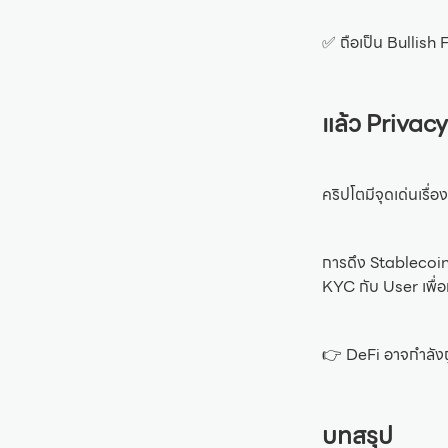
✅ ถือเป็น Bullish 
แล้ว Privac
คริปโตมีจุดเด่นเรื
การดึง Stablecoin ท
KYC กับ User เพื่อท
👉 DeFi อาจกำลังถูก
บทสรุป