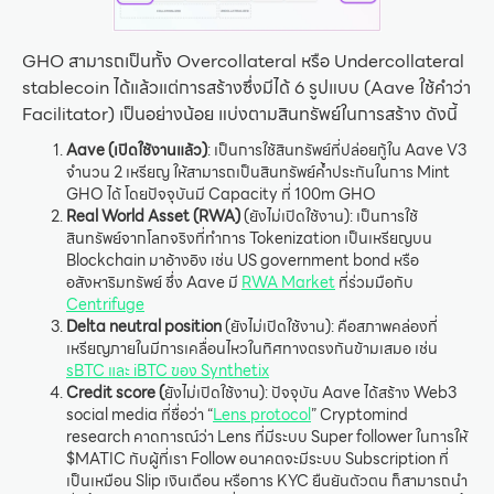
GHO สามารถเป็นทั้ง Overcollateral หรือ Undercollateral
stablecoin ได้แล้วแต่การสร้างซึ่งมีได้ 6 รูปแบบ (Aave ใช้คำว่า
Facilitator) เป็นอย่างน้อย แบ่งตามสินทรัพย์ในการสร้าง ดังนี้
Aave (เปิดใช้งานแล้ว)
: เป็นการใช้สินทรัพย์ที่ปล่อยกู้ใน Aave V3
จำนวน 2 เหรียญ ให้สามารถเป็นสินทรัพย์ค้ำประกันในการ Mint
GHO ได้ โดยปัจจุบันมี Capacity ที่ 100m GHO
Real World Asset (RWA)
(ยังไม่เปิดใช้งาน): เป็นการใช้
สินทรัพย์จากโลกจริงที่ทำการ Tokenization เป็นเหรียญบน
Blockchain มาอ้างอิง เช่น US government bond หรือ
อสังหาริมทรัพย์ ซึ่ง Aave มี
RWA Market
ที่ร่วมมือกับ
Centrifuge
Delta neutral position
(ยังไม่เปิดใช้งาน): คือสภาพคล่องที่
เหรียญภายในมีการเคลื่อนไหวในทิศทางตรงกันข้ามเสมอ เช่น
sBTC และ iBTC ของ Synthetix
Credit score (
ยังไม่เปิดใช้งาน): ปัจจุบัน Aave ได้สร้าง Web3
social media ที่ชื่อว่า “
Lens protocol
” Cryptomind
research คาดการณ์ว่า Lens ที่มีระบบ Super follower ในการให้
$MATIC กับผู้ที่เรา Follow อนาคตจะมีระบบ Subscription ที่
เป็นเหมือน Slip เงินเดือน หรือการ KYC ยืนยันตัวตน ก็สามารถนำ