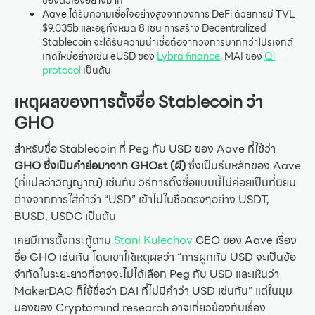
Aave ได้รับความเชื่อใจอย่างสูงจากวงการ DeFi ด้วยการมี TVL
$9.035b และอยู่ทั้งหมด 8 เชน การสร้าง Decentralized
Stablecoin จะได้รับความน่าเชื่อถือจากวงการมากกว่าโปรเจกต์
เกิดใหม่อย่างเช่น eUSD ของ
Lybra finance
, MAI ของ
Qi
protocol
เป็นต้น
เหตุผลของการตั้งชื่อ Stablecoin ว่า
GHO
สำหรับชื่อ Stablecoin ที่ Peg กับ USD ของ Aave ที่ใช้ว่า
GHO ซึ่งเป็นคำย่อมาจาก GHOst (ผี)
ซึ่งเป็นธีมหลักของ Aave
(ที่แปลว่าวิญญาณ) เช่นกัน วิธีการตั้งชื่อแบบนี้ไม่ค่อยเป็นที่นิยม
ต่างจากการใส่คำว่า “USD” เข้าไปในชื่อตรงๆอย่าง USDT,
BUSD, USDC เป็นต้น
เคยมีการตั้งกระทู้ถาม
Stani Kulechov
CEO ของ Aave เรื่อง
ชื่อ GHO เช่นกัน โดนเขาให้เหตุผลว่า “การผูกกับ USD จะเป็นข้อ
จำกัดในระยะยาวที่อาจจะไม่ได้เลือก Peg กับ USD และเห็นว่า
MakerDAO ก็ใช้ชื่อว่า DAI ที่ไม่มีคำว่า USD เช่นกัน” แต่ในมุม
มองของ Cryptomind research อาจเกี่ยวข้องกับเรื่อง