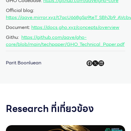
GHO Codebase:
https://github.com/aave/gho-core
Official blog:
https://aave.mirror.xyz/t7qcU668gSp9teT_SBhJb9_AVc
Document:
https://docs.gho.xyz/concepts/overview
Githu:
https://github.com/aave/gho-
core/blob/main/techpaper/GHO_Technical_Paper.pdf
Parit Boonluean
Research ที่เกี่ยวข้อง