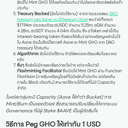
สิ่งนี้ไป Mint GHO ได้โดยที่เหมือนกับว่าไม่ต้องเอาสินทรัพย์จริงค้ำ
ประกัน
Treasury Backed
(ยังไม่เปิดใช้งาน): จากการตรวจสอบ
DAO
treasury ของ Aave บน Ethereum chain
พบว่ามีทั้งหมด
$17.94m ประกอบด้วย aUSDC จำนวน 5.25m, aDAI จำนวน
4.28m, aUSDT จำนวน 4.04m เป็นต้น ซึ่ง aToken เหล่านี้เป็น
Interest-bearing token ที่แสดงให้เห็นว่าฝากเหรียญเหล่านั้นไว้
ใน Aave ดังนั้นจึงมีโอกาสที่ Aave จะ Mint GHO จาก DAO
treasury ได้เช่นกัน
Algorithmic
ยังไม่เปิดใช้งาน ถ้ามีอัพเดตจะเขียนเพิ่มในอนาคต
ครับ
อื่นๆ
ซึ่งยังไม่มีรายละเอียดว่าอะไรบ้าง แต่เราเห็นว่ามี
Flashminting Facilitator
ซึ่งเปิดให้ Mint GHO ผ่าน Function
Flashloan (การยืมเหรียญโดยที่ไม่มีหลักค้ำประกัน แต่ต้องคืน
ภายใน Block เดียวกัน) สามารถใช้งานได้โดยที่ไม่มี Capacity
จำกัด
ในแต่ละกลุ่มจะมี Capacity (Aave ใช้คำว่า Bucket) การ
Mint/Burn เป็นของตัวเอง ซึ่งสามารถปรับเปลี่ยนได้จากระบบ
Governance ที่มีผู้ Stake $AAVE เป็นผู้ตัดสินใจ
วิธีการ Peg GHO ให้เท่ากับ 1 USD