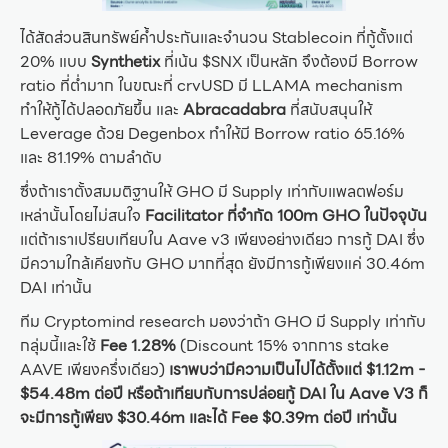
ได้สัดส่วนสินทรัพย์ค้ำประกันและจำนวน Stablecoin ที่กู้ตั้งแต่
20% แบบ
Synthetix
ที่เน้น $SNX เป็นหลัก จึงต้องมี Borrow
ratio ที่ต่ำมาก ในขณะที่ crvUSD มี LLAMA mechanism
ทำให้กู้ได้ปลอดภัยขึ้น และ
Abracadabra
ที่สนับสนุนให้
Leverage ด้วย Degenbox ทำให้มี Borrow ratio 65.16%
และ 81.19% ตามลำดับ
ซึ่งถ้าเราตั้งสมมติฐานให้ GHO มี Supply เท่ากับแพลตฟอร์ม
เหล่านั้นโดยไม่สนใจ
Facilitator ที่จำกัด 100m GHO ในปัจจุบัน
แต่ถ้าเราเปรียบเทียบใน Aave v3 เพียงอย่างเดียว การกู้ DAI ซึ่ง
มีความใกล้เคียงกับ GHO มากที่สุด ยังมีการกู้เพียงแค่ 30.46m
DAI เท่านั้น
ทีม Cryptomind research มองว่าถ้า GHO มี Supply เท่ากับ
กลุ่มนี้และใช้
Fee 1.28%
(Discount 15% จากการ stake
AAVE เพียงครึ่งเดียว)
เราพบว่ามีความเป็นไปได้ตั้งแต่ $1.12m -
$54.48m ต่อปี หรือถ้าเทียบกับการปล่อยกู้ DAI ใน Aave V3 ก็
จะมีการกู้เพียง $30.46m และได้ Fee $0.39m ต่อปี เท่านั้น