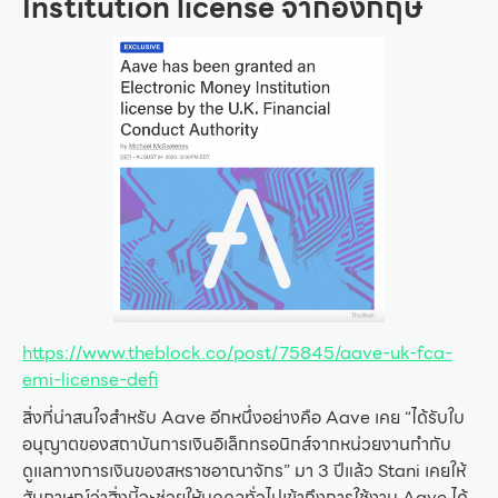
Institution license จากอังกฤษ
https://www.theblock.co/post/75845/aave-uk-fca-
emi-license-defi
สิ่งที่น่าสนใจสำหรับ Aave อีกหนึ่งอย่างคือ Aave เคย “ได้รับใบ
อนุญาตของสถาบันการเงินอิเล็กทรอนิกส์จากหน่วยงานกำกับ
ดูแลทางการเงินของสหราชอาณาจักร” มา 3 ปีแล้ว Stani เคยให้
สัมภาษณ์ว่าสิ่งนี้จะช่วยให้บุคคลทั่วไปเข้าถึงการใช้งาน Aave ได้