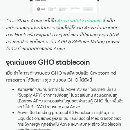
*การ Stake Aave จะใส่ใน
Aave safety module
ซึ่งเป็น
เหมือนกองทุนประกันความเสี่ยงให้ผู้ใช้งาน Aave โดนหากเกิด
การ Hack หรือ Exploit ต่างๆจะนำเงินนี้ไปชดเชยสูงสุด 30%
ของเงินฝาก แต่ก็แลกมากับ APR 6.36% และ Voting power
ในการกำหนดทิศทางของ Aave
จุดเด่นของ GHO stablecoin
เมื่อเข้าใจการทำงานของ GHO พอสังเขปแล้ว Cryptomind
research ได้วิเคราะห์จุดเด่นของ GHO ได้ดังนี้
สินทรัพย์ค้ำประกันที่ฝากไว้ใน Aave V3 ยัง “ได้รับดอกเบี้ยรับ
(Supply APY) จากการปล่อยกู้” ไปด้วยเช่นกัน ส่วนดอกเบี้ยกู้
(Borrow APY) จะทยอยเพิ่มในรูปของจำนวนกู้ GHO ที่มากขึ้นซึ่ง
จะนำไปเข้า DAO treasury ของ Aave
Aave เป็น Lending protocol ที่มี Function การกู้ยืม, การ
Liquidation, สร้างอยู่หลายเชน และมี Social Media ของตัวเอง
การ Synergy ทุกอย่างใน Aave เหมาะสมที่จะสร้าง Stablecoin
ของตัวเองอย่างมาก