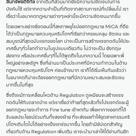
สินทรัพย์ดิจิทัล
จากเดิมที่ส่วนมากยังมีความไม่ชัดเจนในการ
บังคับใช้ แต่จากความจำเป็นที่เกิดจากสถานการณ์ที่เปลี่ยนไป เรา
เชื่อว่าในอนาคตกฎหมายต่างๆเหล่านี้จะมีความชัดเจนมากขึ้น
โดยเฉพาะอย่างยิ่งตอนนี้ที่สหภาพยุโรปออกกฎหมาย MiCA ที่ถือ
ได้ว่าเป็นกฎหมายควบคุมคริปโตฯที่เรียกว่าครอบคลุม ชัดเจน และ
สมบูรณ์ที่สุดฉบับแรกของโลก น่าจะเป็นการสร้างแรงกดดันให้ประ
เทศอื่นๆทั่วโลกทำตามในรูปแบบเดียวกัน ไม่ว่าจะเป็น อังกฤษ
ฮ่องกง หรือประเทศอื่นๆที่ไม่ได้พูดถึงในบทความนี้ โดยเฉพาะพี่
ใหญ่อย่างสหรัฐฯ ซึ่งที่ผ่านมาเป็นประเทศที่มีความกำกวมในด้าน
กฎหมายควบคุมคริปโตฯ ค่อนข้างมาก เราก็ได้เริ่มเห็นกันแล้วว่า
ในอนาคตก็น่าจะต้องออกกฎหมายที่มีความเหมาะสมและชัดเจน
มากขึ้นในที่สุด
ซึ่งถึงแม้การเคลื่อนไหวด้าน Regulation ดูเหมือนจะสร้างแรง
กดดันให้กับตลาดบ้าง แต่เราเชื่อว่าท้ายที่สุดแล้วทั้งโปรเจกต์และผู้
ออกกฎหมายจะทำการ Fine tune เข้าหากัน เพื่อหาทางออกที่ได้
รับผลประโยชน์ร่วมกันทั้งสองฝ่าย ที่จะส่งผลทำให้อุตสาหกรรมคริ
ปโตฯเติบโตไปได้อย่างแข็งแกร่งมากขึ้น โดยถ้ามีอัปเดทสำคัญ
เกี่ยวกับด้าน Regulation เพิ่มเติม เราจะนำมาเล่าให้ได้อ่านกันอีก