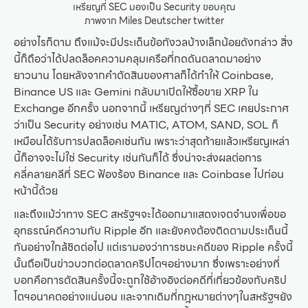
เหรียญที่ SEC มองเป็น Security ขอบคุณ
ภาพจาก Miles Deutscher twitter
อย่างไรก็ตาม ถึงแม้จะมีประเด็นข้อกังวลบ้างเล็กน้อยดังกล่าว สิ่ง
นี้ก็ถือว่าได้ปลดล็อคความคลุมเครือที่กดดันตลาดมาอย่าง
ยาวนาน โดยหลังจากคำตัดสินของศาลก็ได้ทำให้ Coinbase,
Binance US และ Gemini กลับมาเปิดให้ซื้อขาย XRP ใน
Exchange อีกครั้ง นอกจากนี้ เหรียญต่างๆที่ SEC เคยประกาศ
ว่าเป็น Security อย่างเช่น MATIC, ATOM, SAND, SOL ก็
เหมือนได้รับการปลดล็อคเช่นกัน เพราะว่าสุดท้ายแล้วเหรียญเหล่า
นี้ก็อาจจะไม่ใช่ Security เช่นกันก็ได้ ซึ่งน่าจะส่งผลต่อการ
คลี่คลายคลีที่ SEC ฟ้องร้อง Binance และ Coinbase ไปก่อน
หน้านี้ด้วย
และถึงแม้ว่าทาง SEC สหรัฐฯจะได้ออกมาแสดงเจตจำนงเพื่อขอ
อุทธรณ์คดีความกับ Ripple อีก และยังคงต้องติดตามประเด็นนี้
กันอย่างใกล้ชิดต่อไป แต่เรามองว่าการชนะคดีของ Ripple ครั้งนี้
นั้นถือเป็นข่าวบวกต่อตลาดคริปโตฯอย่างมาก ซึ่งเพราะอย่างที่
บอกคือการตัดสินครั้งนี้จะถูกใช้อ้างอิงต่อคดีที่เกี่ยวข้องกับคริป
โตฯอนาคตอย่างแน่นอน และจากเดิมที่กฎหมายต่างๆในสหรัฐฯยัง