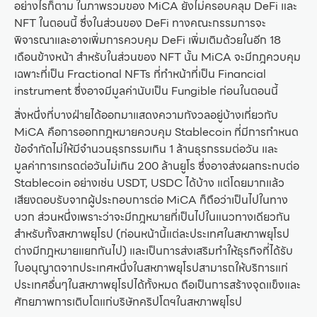
อย่างไรก็ตาม ในภาพรวมของ MiCA ยังไม่ครอบคลุม DeFi และ
NFT ในตอนนี้ ซึ่งในส่วนของ DeFi ทางคณะกรรมการจะ
พิจารณาและอาจเพิ่มการควบคุม DeFi เพิ่มเติมด้วยในอีก 18
เดือนข้างหน้า สำหรับในส่วนของ NFT นั้น MiCA จะมีกฎควบคุม
เฉพาะที่เป็น Fractional NFTs ที่ทำหน้าที่เป็น Financial
instrument ซึ่งอาจมีมูลค่านับเป็น Fungible ก่อนในตอนนี้
สิ่งหนึ่งที่บางฝ่ายได้ออกมาแสดงความกังวลอยู่บ้างเกี่ยวกับ
MiCA คือการออกกฎหมายควบคุม Stablecoin ที่มีการกำหนด
ข้อจำกัดไม่ให้มีจำนวนธุรกรรมเกิน 1 ล้านธุรกรรมต่อวัน และ
มูลค่าการเทรดต่อวันไม่เกิน 200 ล้านยูโร ซึ่งอาจส่งผลกระทบต่อ
Stablecoin อย่างเช่น USDT, USDC ได้บ้าง แต่โดยมากแล้ว
เสียงตอบรับจากผู้ประกอบการต่อ MiCA ก็ถือว่าเป็นไปในทาง
บวก ส่วนหนึ่งเพราะว่าจะมีกฎหมายที่เป็นไปในแนวทางเดียวกัน
สำหรับทั้งสหภาพยุโรป (ก่อนหน้านี้แต่ละประเทศในสหภาพยุโรป
ต่างมีกฎหมายแยกกันไป) และเป็นการส่งเสริมทำให้ธุรกิจที่ได้รับ
ใบอนุญาตจากประเทศหนึ่งในสหภาพยุโรปสามารถให้บริการแก่
ประเทศอื่นๆในสหภาพยุโรปได้ทั้งหมด ถือเป็นการสร้างจุดแข็งและ
ศักยภาพการเติบโตแก่บริษัทคริปโตฯในสหภาพยุโรป