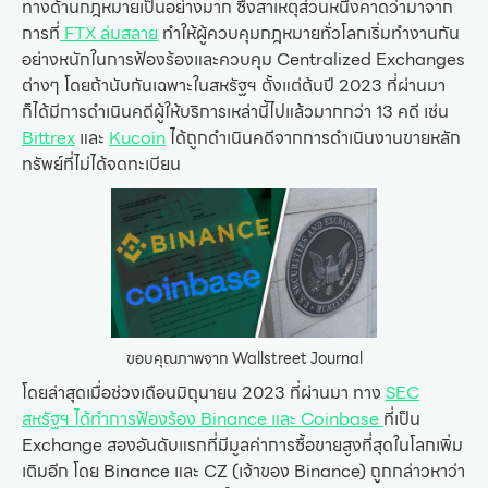
ทางด้านกฎหมายเป็นอย่างมาก ซึ่งสาเหตุส่วนหนึ่งคาดว่ามาจาก
การที่
FTX ล่มสลาย
ทำให้ผู้ควบคุมกฎหมายทั่วโลกเริ่มทำงานกัน
อย่างหนักในการฟ้องร้องและควบคุม Centralized Exchanges
ต่างๆ โดยถ้านับกันเฉพาะในสหรัฐฯ ตั้งแต่ต้นปี 2023 ที่ผ่านมา
ก็ได้มีการดำเนินคดีผู้ให้บริการเหล่านี้ไปแล้วมากกว่า 13 คดี เช่น
Bittrex
และ
Kucoin
ได้ถูกดำเนินคดีจากการดำเนินงานขายหลัก
ทรัพย์ที่ไม่ได้จดทะเบียน
ขอบคุณภาพจาก Wallstreet Journal
โดยล่าสุดเมื่อช่วงเดือนมิถุนายน 2023 ที่ผ่านมา ทาง
SEC
สหรัฐฯ ได้ทำการฟ้องร้อง Binance และ Coinbase
ที่เป็น
Exchange สองอันดับแรกที่มีมูลค่าการซื้อขายสูงที่สุดในโลกเพิ่ม
เติมอีก โดย Binance และ CZ (เจ้าของ Binance) ถูกกล่าวหาว่า