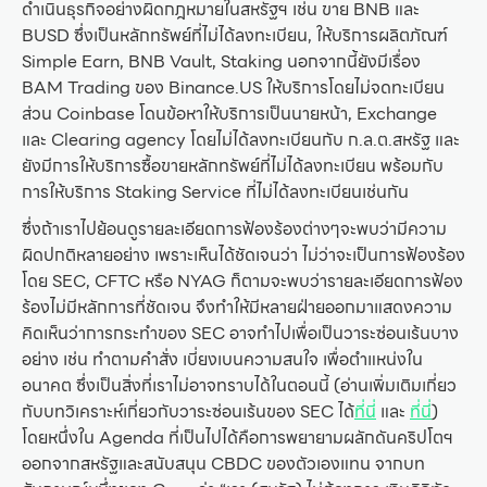
ดำเนินธุรกิจอย่างผิดกฎหมายในสหรัฐฯ เช่น ขาย BNB และ
BUSD ซึ่งเป็นหลักทรัพย์ที่ไม่ได้ลงทะเบียน, ให้บริการผลิตภัณฑ์
Simple Earn, BNB Vault, Staking นอกจากนี้ยังมีเรื่อง
BAM Trading ของ Binance.US ให้บริการโดยไม่จดทะเบียน
ส่วน Coinbase โดนข้อหาให้บริการเป็นนายหน้า, Exchange
และ Clearing agency โดยไม่ได้ลงทะเบียนกับ ก.ล.ต.สหรัฐ และ
ยังมีการให้บริการซื้อขายหลักทรัพย์ที่ไม่ได้ลงทะเบียน พร้อมกับ
การให้บริการ Staking Service ที่ไม่ได้ลงทะเบียนเช่นกัน
ซึ่งถ้าเราไปย้อนดูรายละเอียดการฟ้องร้องต่างๆจะพบว่ามีความ
ผิดปกติหลายอย่าง เพราะเห็นได้ชัดเจนว่า ไม่ว่าจะเป็นการฟ้องร้อง
โดย SEC, CFTC หรือ NYAG ก็ตามจะพบว่ารายละเอียดการฟ้อง
ร้องไม่มีหลักการที่ชัดเจน จึงทำให้มีหลายฝ่ายออกมาแสดงความ
คิดเห็นว่าการกระทำของ SEC อาจทำไปเพื่อเป็นวาระซ่อนเร้นบาง
อย่าง เช่น ทำตามคำสั่ง เบี่ยงเบนความสนใจ เพื่อตำแหน่งใน
อนาคต ซึ่งเป็นสิ่งที่เราไม่อาจทราบได้ในตอนนี้ (อ่านเพิ่มเติมเกี่ยว
กับบทวิเคราะห์เกี่ยวกับวาระซ่อนเร้นของ SEC ได้
ที่นี่
และ
ที่นี่
)
โดยหนึ่งใน Agenda ที่เป็นไปได้คือการพยายามผลักดันคริปโตฯ
ออกจากสหรัฐและสนับสนุน CBDC ของตัวเองแทน จากบท