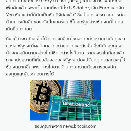
สัมภาษณ์หนึ่งของ Gary ว่า “เรา (สหรัฐ) ไม่ต้องการ เงินดิจิทัล
เพิ่มอีกแล้ว เพราะในตอนนี้เรามีทั้ง US dollar, เงิน Euro และเงิน
Yen เงินเหล่านี้ก็นับเป็นเงินดิจิทัลแล้ว” ซึ่งเป็นการประกาศการต่อ
ต้านการเกิดขึ้นของคริปโทเคอร์เรนซีในสหรัฐอย่างชัดเจนที่ไม่เคย
เกิดขึ้นมาก่อน
ถึงแม้ว่าจะปฎิเสธไม่ได้ว่าการเคลื่อนไหวจากหน่วยงานกำกับดูแลฯ
ของสหรัฐฯจะมีผลต่อตลาดอย่างมาก และยังเป็นสิ่งที่นักลงทุนจะ
ต้องคอยติดตามอย่างใกล้ชิด อย่างไรก็ตาม เรามองว่าในที่สุดแล้ว
ทางหน่วยงานที่เกี่ยวข้องของสหรัฐฯจะต้องปรับกฎเกณฑ์ต่างๆให้
ชัดเจนมากขึ้น เพราะคงไม่อาจต้านทานความต้องการของนัก
ลงทุนและผู้ประกอบการได้
ขอบคุณภาพจาก news.bitcoin.com