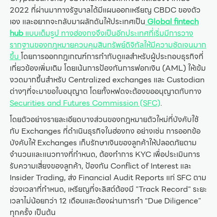
2022 ที่ผ่านมาทางรัฐบาลได้มีแผนออกเหรียญ CBDC ของตัว
เอง และอยากจะกลับมาผลักดันให้ประเทศเป็น
Global fintech
hub
แบบเต็มรูป ทางฮ่องกงจึงเป็นอีกประเทศที่เริ่มมีการวาง
รากฐานของกฎหมายควบคุมสินทรัพย์ดิจิทัลให้มีความชัดเจนมาก
ขึ้น
โดยการออกกฎเกณฑ์การกำกับดูแลสำหรับผู้ประกอบธุรกิจที่
เกี่ยวข้องเพิ่มเติม โดยเน้นการป้องกันการฟอกเงิน (AML) ให้เข้ม
งวดมากขึ้นสำหรับ Centralized exchanges และ Custodian
ต่างๆที่จะมาขอใบอนุญาต โดยทั้งหฟดจะต้องขออนุญาตกับทาง
Securities and Futures Commission (SFC)
.
โดยตัวอย่างรายละเอียดบางส่วนของกฎหมายตัวใหม่ที่บังคับใช้
กับ Exchanges ที่ดำเนินธุรกิจในฮ่องกง อย่างเช่น การออกข้อ
บังคับให้ Exchanges เก็บรักษาเงินของลูกค้าให้ปลอดภัยตาม
จำนวนและแนวทางที่กำหนด, ต้องทำการ KYC เพื่อประเมินการ
รับความเสี่ยงของลูกค้า, ป้องกัน Conflict of Interest และ
Insider Trading, ส่ง Financial Audit Reports แก่ SFC ตาม
ช่วงเวลาที่กำหนด, เหรียญที่จะลิสต์ต้องมี "Track Record" ระยะ
เวลาไม่น้อยกว่า 12 เดือนและต้องผ่านการทำ “Due Diligence”
ทุกครั้ง เป็นต้น