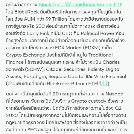
อย่างล่าสุดที่ทาง
BlackRock ได้ยื่นขอเปิดกอง Bitcoin ETF
โดย BlackRock ถือเป็นบริษัทจัดการการลงทุนที่ใหญ่ที่สุดใน
โลก ด้วย AUM กว่า $9 Trillion โดยคาดว่ามีอำนาจต่อรองกับ
ทางรัฐบาลหรือ SEC ค่อนข้างมากไม่ว่าทางตรงหรือทางอ้อม
รวมถึงตัว Larry Fink ที่เป็น CEO ก็มี Political Power ค่อน
ข้างสูงด้วย นอกจากนี้ ยังมีข่าวที่ออกมาในวันเดียวกันก็คือเรื่อง
ของการเปิดให้บริการของ EDX Market (EDXM) ที่เป็น
Crypto Exchange น้องใหม่ที่มีเจ้าใหญ่ใน Traditional
Finance ให้การสนับสนุนหลากหลายเจ้าไม่ว่าจะเป็น Charles
Schwab (SCHW), Citadel Securities, Fidelity Digital
Assets, Paradigm, Sequoia Capital และ Virtu Financial
(อ่านเพิ่มเติมเกี่ยวกับ Blackrock Bitcoin ETFได้
ที่นี่
)
นอกจากนี้ล่าสุดเมื่อวันที่ 20 กรกฎาคมที่ผ่านมา ทาง Nasdaq
ก็ได้ออกมาระงับการเปิดตัวบริการ Crypto custody ชั่วคราว
จากเดิมที่เคยมีแผนว่าจะเปิดตัวบริการดังกล่าวภายในช่วง Q2
2023 โดยมีสาเหตุมาจากความไม่ชัดเจนและความไม่เอื้อทางด้าน
กฎหมายต่อธุรกิจคริปโตฯในสหรัฐฯ ซึ่งสิ่งนี้เองที่เราคาดว่าจะเป็น
สิ่งที่กดดัน SEC สหรัฐฯ ปรับกฎเกณฑ์ที่ชัดเจนมากขึ้นและทำการ