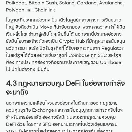
Polkadot, Bitcoin Cash, Solana, Cardano, Avalanche,
Polygon และ Chainlink
ในฐานะที่ประเทศฮ่องกงเป็นหนึ่งในศูนย์กลางทางการเงินขนาด
ใหญ่ จึงถือว่าเป็น Move ที่น่าจับตามอง เพราะคาดว่าจะทำให้เม็ด
เงินหลั่งไหลเข้ามาสู่คริปโตฯเพิ่มขึ้นได้ นอกจากนี้ประเทศฮ่องกง
ยังมีนโยบายสร้างตัวเองเป็น Crypto Hub ที่มีกฎหมายสนับสนุน
นวัตกรรม และยังเปิดรับธุรกิจที่ได้รับผลกระทบจาก Regulator
ในสหรัฐฯได้ด้วย อย่างเช่นล่าสุดที่ Coinbase ถูก SEC สหรัฐฯ
ฟ้อง ทางประเทศฮ่องกงก็ออกมาประกาศเชิญชวน Coinbase
ไปเปิดในฮ่องกง เป็นต้น
4.3 กฎหมายควบคุม DeFi ในฮ่องกงกำลัง
จะมาถึง
นอกจากความเคลื่อนไหวของฮ่องกงในด้านการออกกฎหมาย
ควบคุมธุรกิจ Exchange และการเริ่มอนุญาตการเทรดคริปโตฯ
สำหรับรายย่อยแล้ว ฮ่องกงยังมีแผนจะออกกฎหมายควบคุม
DeFi ด้วย โดยทาง SFC ออกมาประกาศในช่วงเดือนเมษายน
2023 (หลังจากที่สหรัฐฯออกมาประกาศคล้ายกันเรื่องการ