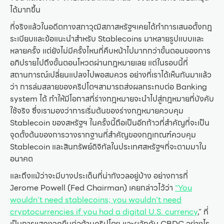
ได้มากขึ้น
ที่จริงแล้วในอดีตทางสภาวุฒิสภาสหรัฐฯเคยได้ทำการเสนอตั้งกฎ
ระเบียบและข้อแนะนำสำหรับ Stablecoins มาหลายรูปแบบและ
หลายครั้ง แต่ยังไม่มีครั้งไหนที่คืบหน้าไปมากกว่าขั้นตอนของการ
อภิปรายไปถึงขั้นตอนโหวตผ่านกฎหมายเลย แต่ในรอบนี้ที่
สถานการณ์เปลี่ยนแปลงไปพอสมควร อย่างที่เราได้เห็นกันมาแล้ว
ว่า การล่มสลายของคริปโตฯสามารถส่งผลกระทบต่อ Banking
system ได้ ทำให้มีโอกาสที่ร่างกฎหมายจะนำไปสู่กฎหมายที่บังคับ
ใช้จริง ซึ่งเรามองว่าการเริ่มต้นของร่างกฎหมายควบคุม
Stablecoin ของสหรัฐฯ ในครั้งนี้ถือเป็นอีกก้าวที่สำคัญที่จะเป็น
จุดตั้งต้นของการวางรากฐานที่สำคัญของกฎเกณฑ์ควบคุม
Stablecoin และสินทรัพย์ดิจิทัลในประเทศสหรัฐฯที่จะตามมาใน
อนาคต
และถึงแม้ว่าจะมีบางประเด็นที่น่ากังวลอยู่บ้าง อย่างการที่
Jerome Powell (Fed Chairman) เคยกล่าวไว้ว่า
“You
wouldn’t need stablecoins; you wouldn’t need
cryptocurrencies if you had a digital U.S. currency
,” ที่
เป็นการแสดงจุดยืนต่อต้านคริปโตฯ และผลักดัน CBDC อย่างไร