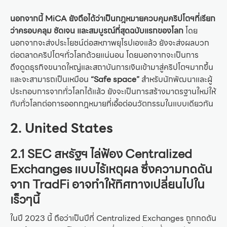
นอกจากนี้ MiCA ยังถือได้ว่าเป็นกฎหมายควบคุมคริปโตฯที่เรียก
ว่าครอบคลุม ชัดเจน และสมบูรณ์ที่สุดฉบับแรกของโลก
โดย
นอกจากจะส่งประโยชน์ต่อสหภาพยุโรปเองแล้ว ยังจะส่งผลบวก
ต่อตลาดคริปโตฯทั่วโลกด้วยแน่นอน โดยนอกจากจะเป็นการ
ดึงดูดธุรกิจขนาดใหญ่และสถาบันการเงินเข้ามาสู่คริปโตฯมากขึ้น
และจะสามารถเป็นเหมือน
“Safe space”
สำหรับนักพัฒนาและผู้
ประกอบการจากทั่วโลกได้แล้ว ยังจะเป็นการสร้างมาตรฐานใหม่ให้
กับทั่วโลกต่อการออกกฎหมายที่เอื้อต่อนวัตกรรมในแบบเดียวกัน
2. United States
2.1 SEC สหรัฐฯ ไล่ฟ้อง Centralized
Exchanges แบบไร้เหตุผล ซึ่งความกดดัน
จาก TradFi อาจทำให้ทิศทางเปลี่ยนไปใน
เร็วๆนี้
ในปี 2023 นี้ ถือว่าเป็นปีที่ Centralized Exchanges ถูกกดดัน