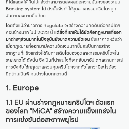
ที่ได้แสดงให้เห็นไปแล้วว่าสามารถส่งผลต่อความมั่นคงของระบบ
Banking system ได้ ดังนั้นจึงทำให้อุตสาหกรรมคริปโตฯถูก
จับตามองมากขึ้นด้วย
โดยถึงแม้ว่าข่าวการ Regulate จะสร้างความกดดันต่อคริปโตฯ
ค่อนข้างมากในปี 2023 นี้
แต่สิ่งที่เราเห็นได้ชัดคือกฎหมายที่ออก
มาต่างๆส่วนมากในปัจจุบันยังขาดความชัดเจน
ซึ่งเราคาดหวังว่า
เมื่อกฎหมายที่ออกมามีความชัดเจนมากขึ้นจะเป็นการสร้าง
รากฐานที่แข็งแกร่งให้กับการเติบโตของอุตสาหกรรมคริปโตฯใน
ระยะยาวได้ ดังนั้น จึงเป็นที่น่าสนใจที่จะกลับมาอัปเดทสถานการณ์
การบังคับใช้กฎหมายควบคุมคริปโตฯจากทั่วโลกว่ามีอะไรต้อง
ติดตามเป็นพิเศษบ้างในบทความนี้
1. Europe
1.1 EU ผ่านร่างกฎหมายคริปโตฯ ตัวแรก
ของโลก “MiCA” สร้างความแข็งแกร่งใน
การแข่งขันต่อสหภาพยุโรป