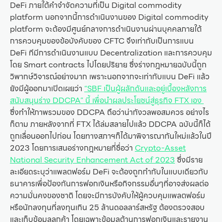
DeFi ภายใต้คำจำจัดความที่เป็น Digital commodity
platform นอกจากนี้การดำเนินงานของ Digital commodity
platform จะต้องมีศูนย์กลางการดำเนินงานผ่านบุคคลภายใต้
การควบคุมของข้อบังคับของ CFTC จึงเท่ากับเป็นการแบน
DeFi ทีมีการดำเนินงานแบบ Decentralization และการควบคุม
โดย Smart contracts ไปโดยปริยาย ซึ่งร่างกฎหมายฉบับนี้ถูก
วิพากษ์วิจารณ์อย่างมาก เพราะนอกจากจะเท่ากับแบน DeFi แล้ว
ยังมีผู้ออกมาเปิดเผยว่า
“SBF เป็นผู้ผลักดันและอยู่เบื้องหลังการ
สนับสนุนร่าง DDCPA” นี้ เพื่อนำผลประโยชน์สู่ธุรกิจ FTX เอง
ซึ่งทำให้ภาพรวมของ DDCPA ถือว่าน่ากังวลพอสมควร อย่างไร
ก็ตาม ภายหลังจากที่ FTX ได้ล่มสลายไปแล้ว DDCPA ฉบับนี้ก็ได้
ถูกเลื่อนออกไปก่อน โดยทางสภาฯก็ได้มาพิจารณากันใหม่แล้วในปี
2023 โดยการเสนอร่างกฎหมายที่ชื่อว่า
Crypto-Asset
National Security Enhancement Act of 2023
ซึ่งมีราย
ละเอียดระบุว่าแพลตฟอร์ม DeFi จะต้องถูกกำกับในแบบเดียวกับ
ธนาคารเพื่อป้องกันการฟอกเงินหรือกิจกรรมอื่นๆที่อาจส่งผลต่อ
ความมั่นคงของชาติ โดยจะมีการบังคับให้ผู้ควบคุมแพลตฟอร์ม
หรือนักลงทุนที่ลงทุนเกิน 25 ล้านดอลลาร์สหรัฐ ต้องตรวจสอบ
และเก็บข้อมูลลูกค้า โดยเฉพาะข้อมูลต้านการฟอกเงินและรายงาน