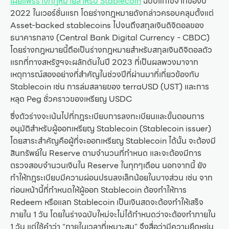
เผยแพร่ร่างกฎหมายสำหรับ Stablecoin
ฉบับแก้ไขจากของปี
2022 ในเวอร์ชั่นแรก โดยร่างกฎหมายดังกล่าวครอบคลุมตั้งแต่
Asset-backed stablecoins ไปจนถึงสกุลเงินดิจิตอลของ
ธนาคารกลาง (Central Bank Digital Currency - CBDC)
โดยร่างกฎหมายนี้ถือเป็นร่างกฎหมายสำหรับสกุลเงินดิจิตอลตัว
แรกที่ทางสหรัฐฯจะผลักดันในปี 2023 ที่เป็นผลพวงมาจาก
เหตุการณ์สองอย่างที่สำคัญในช่วงปีที่ผ่านมาที่เกี่ยวข้องกับ
Stablecoin เช่น การล่มสลายของ terraUSD (UST) และการ
หลุด Peg ชั่วคราวของเหรียญ USDC
ซึ่งตัวร่างจะเน้นไปที่กฎระเบียบการลงทะเบียนและขั้นตอนการ
อนุมัติสำหรับผู้ออกเหรียญ Stablecoin (Stablecoin issuer)
โดยสาระสำคัญคือผู้ที่จะออกเหรียญ Stablecoin ได้นั้น จะต้องมี
สินทรัพย์ใน Reserve ตามจำนวนที่กำหนด และจะต้องมีการ
ตรวจสอบจำนวนเงินใน Reserve ในทุกๆเดือน นอกจากนี้ ยัง
ทำให้กฎระเบียบมีความผ่อนปรนลงเล็กน้อยในบางส่วน เช่น จาก
ก่อนหน้านี้ที่กำหนดให้ผู้ออก Stablecoin ต้องทำให้การ
Redeem หรือแลก Stablecoin เป็นเงินสดจะต้องทำให้เสร็จ
ภายใน 1 วัน โดยในร่างฉบับใหม่จะไม่ได้กำหนดว่าจะต้องทำภายใน
1 วัน แต่ใช้คำว่า “ภายในเวลาที่เหมาะสม” จึงสื่อว่ามีความยืดหยุ่น