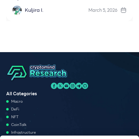
Kuljira I.
March 5, 2026
All Categories
Macro
DeFi
NFT
CoinTalk
Infrastructure