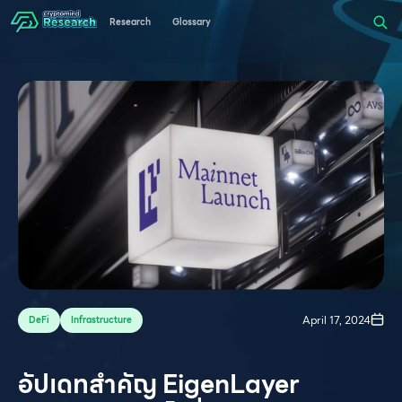
Research
Glossary
April 17, 2024
DeFi
Infrastructure
อัปเดทสำคัญ EigenLayer