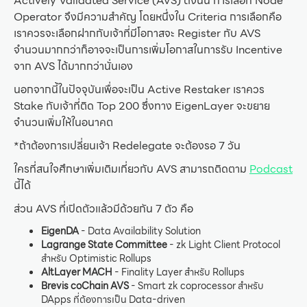
Actively Validated Service (AVS) ดังนั้น การเลือก Node
Operator จึงมีความสำคัญ โดยหนึ่งใน Criteria การเลือกคือ
เราควรจะเลือกฝากกับเจ้าที่มีโอกาสจะ Register กับ AVS
จำนวนมากกว่าก็อาจจะเป็นการเพิ่มโอกาสในการรับ Incentive
จาก AVS ได้มากกว่านั่นเอง
นอกจากนี้ในปัจจุบันเพื่อจะเป็น Active Restaker เราควร
Stake กับเจ้าที่ติด Top 200 ซึ่งทาง EigenLayer จะขยาย
จำนวนเพิ่มให้ในอนาคต
*ถ้าต้องการเปลี่ยนเจ้า Redelegate จะต้องรอ 7 วัน
ใครที่สนใจศึกษาเพิ่มเติมเกี่ยวกับ AVS สามารถติดตาม
Podcast
นี้ได้
ส่วน AVS ที่เปิดตัวแล้วมีด้วยกัน 7 ตัว คือ
EigenDA
- Data Availability Solution
Lagrange State Committee
- zk Light Client Protocol
สำหรับ Optimistic Rollups
AltLayer MACH
- Finality Layer สำหรับ Rollups
Brevis coChain AVS
- Smart zk coprocessor สำหรับ
DApps ที่ต้องการเป็น Data-driven