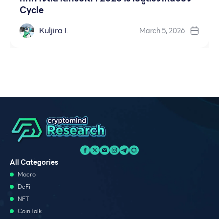
Cycle
Kuljira I.
March 5, 2026
All Categories
Macro
DeFi
NFT
CoinTalk