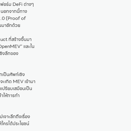
ตฟอร์ม DeFi ต่างๆ
ง นอกจากนี้ทาง
.0 (Proof of
นมาอีกด้วย
t ที่สร้างขึ้นมา
็น “OpenMEV” และใน
ชิงลึกของ
กเป็นศัพท์เชิง
นจะเกิด MEV เข้ามา
นเปรียบเสมือนเป็น
ะทำให้การทำ
จาะลึกถึงเรื่อง
้ใครได้ประโยชน์