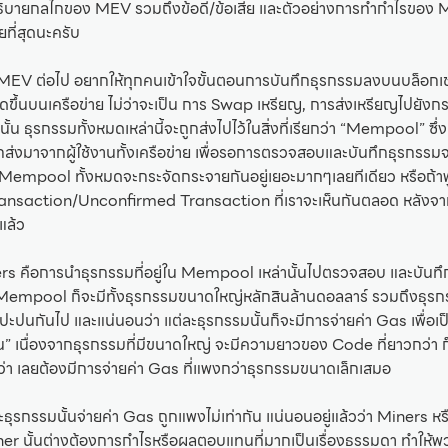
ะอธิบายกลไกของ MEV รวมถึงข้อดี/ข้อเสีย และตัวอย่างการทำกำไรของ 
ยที่สุดนะครับ
ง MEV ต่อไป อยากให้ทุกคนเข้าใจขั้นตอนการบันทึกธุรกรรมลงบนบล็อกเช
ิดขึ้นบนเครือข่าย ไม่ว่าจะเป็น การ Swap เหรียญ, การส่งเหรียญไปยังกระ
้น ธุรกรรมทั้งหมดเหล่านี้จะถูกส่งไปไว้ในสิ่งที่เรียกว่า “Mempool” ซึ่
ูกส่งมาจากผู้ใช้งานทั้งเครือข่าย เพื่อรอการตรวจสอบและบันทึกธุรกรรม
่ใน Mempool ทั้งหมดจะกระจัดกระจายกันอยู่เยอะมากๆเลยทีเดียว หรือถ้
ransaction/Unconfirmed Transaction ที่เราจะเห็นกันตลอด หลังจ
แล้ว
ers คือการนำธุรกรรมที่อยู่ใน Mempool เหล่านั้นไปตรวจสอบ และบันทึ
Mempool ก็จะมีทั้งธุรกรรมขนาดใหญ่หลักสินล้านดอลลาร์ รวมถึงธุร
ปะปนกันไป และแน่นอนว่า แต่ละธุรกรรมนั้นก็จะมีการจ่ายค่า Gas เพื่อ
กัน” เนื่องจากธุรกรรมที่มีขนาดใหญ่ จะมีความยาวของ Code ที่ยาวกว่า ก
า เลยต้องมีการจ่ายค่า Gas ที่แพงกว่าธุรกรรมขนาดเล็กเสมอ
ธุรกรรมนั้นจ่ายค่า Gas ถูกแพงไม่เท่ากัน แน่นอนอยู่แล้วว่า Miners หรื
ther นั้นต่างต้องการกำไรหรือผลตอบแทนที่มากเป็นเรื่องธรรมดา ทำให้