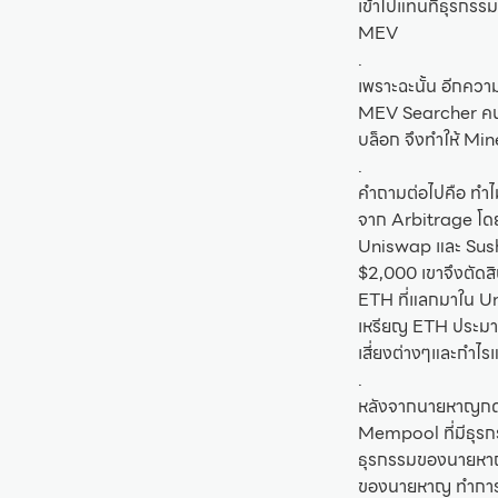
เข้าไปแทนที่ธุรกรร
MEV
.
เพราะฉะนั้น อีกคว
MEV Searcher คนใด
บล็อก จึงทำให้ M
.
คำถามต่อไปคือ ทำ
จาก Arbitrage โด
Uniswap และ Sushi
$2,000 เขาจึงตัด
ETH ที่แลกมาใน Un
เหรียญ ETH ประมา
เสี่ยงต่างๆและกำไร
.
หลังจากนายหาญกดยื
Mempool ที่มีธุรก
ธุรกรรมของนายหาญ น
ของนายหาญ ทำการก