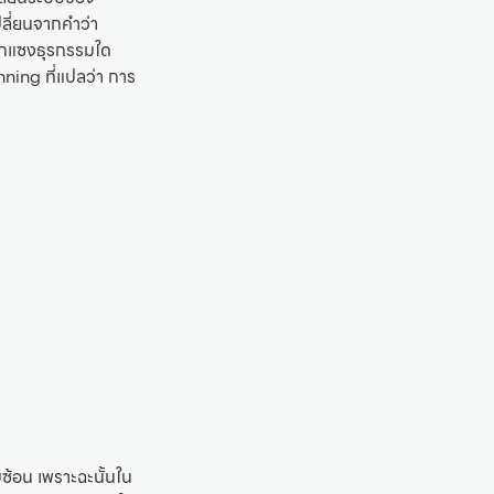
ลี่ยนจากคำว่า
รกแซงธุรกรรมใด
nning ที่แปลว่า การ
บซ้อน เพราะฉะนั้นใน