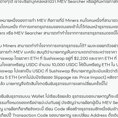
มต่างๆได้ เราจะเรียกบุคคลเหล่านี้ว่า MEV Searcher หรือผู้ค้นหาโอก
ามหมายหนึ่งของการทำ MEV คือการที่มี Miners คนใดคนหนึ่งที่สามารถ
คนหนึ่ง ทำการแทรกธุรกรรมของตนเองเข้าไปไว้ก่อนหน้าธุรกรรมแรกท
iners หรือ MEV Searcher สามารถทำกำไรจากการแทรกธุรกรรมตรงนี้ได
ไม Miners สามารถทำกำไรจากการแทรกธุรกรรมได้? ผมจะขอยกตัวอย่
ยการทำ MEV นะครับ สมมุติว่านายหาญเห็นความแตกต่างระหว่างราคา
swap โดยราคา ETH ที่ Sushiswap อยู่ที่ $2,200 และราคา ETH ที่ U
สินใจแลกเหรียญ USDC จำนวน 10,000 USDC ให้เป็นเหรียญ ETH ใน
iswap ไปแลกเป็น USDC ที่ Sushiswap ซึ่งนายหาญประเมินแล้วว่าตัว
ณ 5 ETH (หากไม่นับปัจจัยของ Slippage และ Price Impact) หลังจ
แล้ว นายหาญจึงตัดสินใจกดยืนยันธุรกรรมการแลกเปลี่ยนครั้งนี้ไป
นยันธุรกรรมบน Wallet ไปเรียบร้อยแล้ว ธุรกรรมของนายหาญก็จะเข้า
รรมทั้งหมดของเครือข่ายปะปนกันอยู่ บังเอิญว่านายอ๊อกผู้เป็น MEV S
ายอ๊อกก็อาศัยจังหวะนี้ เขียน Code เพื่อสร้างธุรกรรมอีกหนึ่งอันเข
็อปปี้ Transaction Code ของนายหาญ และเปลี่ยน Address ดั้งเด