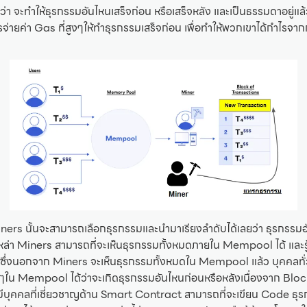
่า จะทำให้ธุรกรรมอันไหนเสร็จก่อน หรือเสร็จหลัง และเป็นธรรมดาอยู่แล้
รจ่ายค่า Gas ที่สูงๆให้ทำธุรกรรมเสร็จก่อน เพื่อทำให้พวกเขาได้กำไรจากก
iners นั้นจะสามารถเลือกธุรกรรมและนำมาเรียงลำดับได้เลยว่า ธุรกรรมอ
้เหล่า Miners สามารถที่จะเห็นธุรกรรมทั้งหมดภายใน Mempool ได้ และรู
 ซึ่งนอกจาก Miners จะเห็นธุรกรรมทั้งหมดใน Mempool แล้ว บุคคลทั่
งๆใน Mempool ได้ว่าจะเกิดธุรกรรมอันไหนก่อนหรือหลังเนื่องจาก Bloc
มีบุคคลที่เชี่ยวชาญด้าน Smart Contract สามารถที่จะเขียน Code ธ