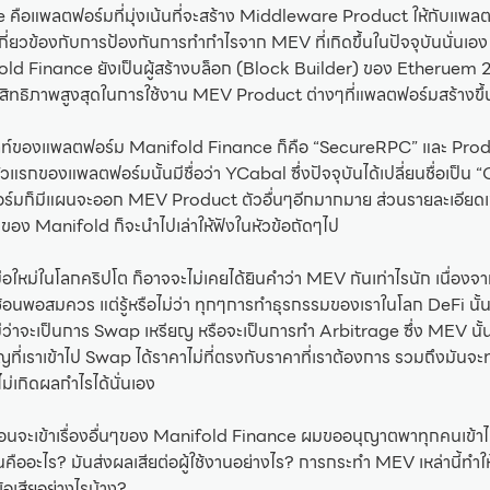
คือแพลตฟอร์มที่มุ่งเน้นที่จะสร้าง Middleware Product ให้กับแพล
เกี่ยวข้องกับการป้องกันการทำกำไรจาก MEV ที่เกิดขึ้นในปัจจุบันนั่นเอ
d Finance ยังเป็นผู้สร้างบล็อก (Block Builder) ของ Etheruem 2
ระสิทธิภาพสูงสุดในการใช้งาน MEV Product ต่างๆที่แพลตฟอร์มสร้างขึ้
ไฮไลท์ของแพลตฟอร์ม Manifold Finance ก็คือ “SecureRPC” และ Produc
ัวแรกของแพลตฟอร์มนั้นมีชื่อว่า YCabal ซึ่งปัจจุบันได้เปลี่ยนชื่อเป
มก็มีแผนจะออก MEV Product ตัวอื่นๆอีกมากมาย ส่วนรายละเอียดเ
ของ Manifold ก็จะนำไปเล่าให้ฟังในหัวข้อถัดๆไป
นมือใหม่ในโลกคริปโต ก็อาจจะไม่เคยได้ยินคำว่า MEV กันเท่าไรนัก เนื่องจา
ซ้อนพอสมควร แต่รู้หรือไม่ว่า ทุกๆการทำธุรกรรมของเราในโลก DeFi นั้
 ไม่ว่าจะเป็นการ Swap เหรียญ หรือจะเป็นการทำ Arbitrage ซึ่ง MEV นั้
ียญที่เราเข้าไป Swap ได้ราคาไม่ที่ตรงกับราคาที่เราต้องการ รวมถึงมันจ
่เกิดผลกำไรได้นั่นเอง
อนจะเข้าเรื่องอื่นๆของ Manifold Finance ผมขออนุญาตพาทุกคนเข้าไปเ
ืออะไร? มันส่งผลเสียต่อผู้ใช้งานอย่างไร? การกระทำ MEV เหล่านี้ทำให
ข้อเสียอย่างไรบ้าง?