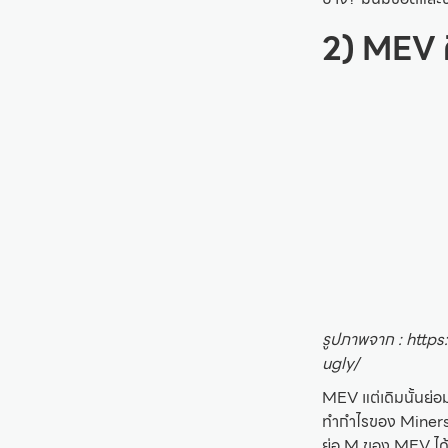
2) MEV 
รูปภาพจาก : http
ugly/
MEV แต่เดิมนั้นย่
ทำกำไรของ Miners จ
ย่อ M ของ MEV ได้