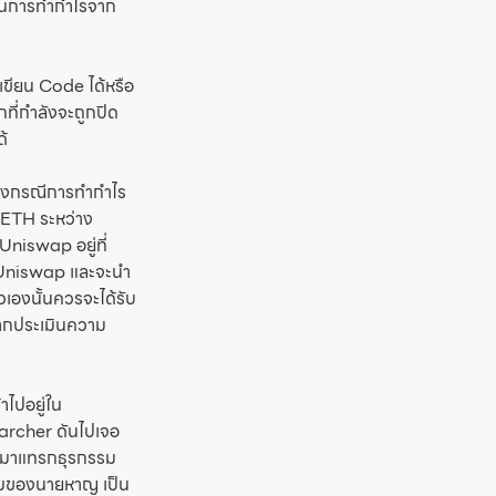
าสในการทำกำไรจาก
เขียน Code ได้หรือ
ี่กำลังจะถูกปิด
้
างกรณีการทำกำไร
 ETH ระหว่าง
niswap อยู่ที่
 Uniswap และจะนำ
เองนั้นควรจะได้รับ
ากประเมินความ
ไปอยู่ใน
earcher ดันไปเจอ
้ามาแทรกธุรกรรม
ิมของนายหาญ เป็น