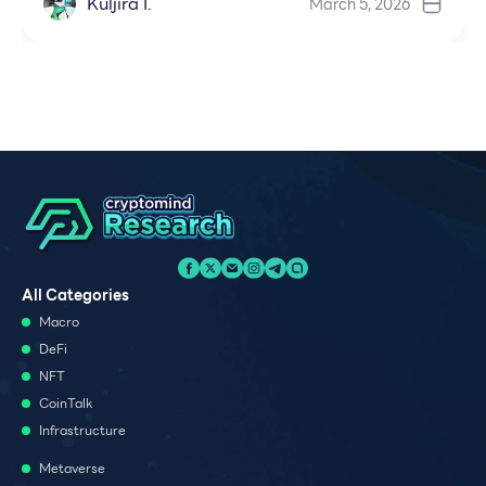
Kuljira I.
March 5, 2026
All Categories
Macro
DeFi
NFT
CoinTalk
Infrastructure
Metaverse