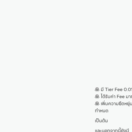
🥞 มี Tier Fee 0.
🥞 ได้รับค่า Fee มา
🥞 เพิ่มความยืดหยุ่
กำหนด
เป็นต้น
และนอกจากนี้ยังมี