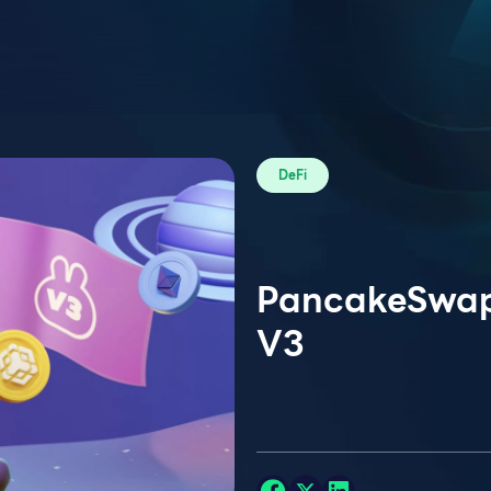
DeFi
PancakeSwap 
V3