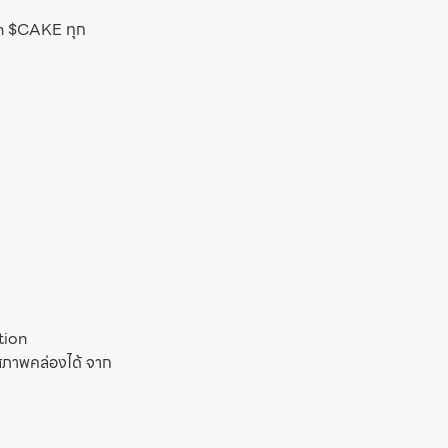
rn $CAKE ทุก
tion
สภาพคล่องได้ จาก