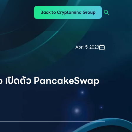
Back to Cryptomind Group
April 5, 2023
เปิดตัว PancakeSwap