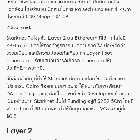
ยั่งยืน ใช้พลังงานน้อย เหมาะกับการใช้งานที่เป็นมิตรต่อสิ่ง
แวดล้อม โดยจำนวนเม็ดเงินในการ Raised Fund อยู่ที่ $140m
ปัจจุบันมี FDV Mcap ที่ $1.4B
2.Starknet
Starknet คือโซลูชั่น Layer 2 บน Ethereum ที่ใช้เทคโนโลยี
ZK-Rollup ช่วยให้การทำธุรกรรมมีความรวดเร็ว ประหยัดค่า
ธรรมเนียม และมีความปลอดภัยเทียบเท่า Layer 1 ของ
Ethereum เปรียบเสมือนการอัปเกรด Ethereum ให้มี
ประสิทธิภาพมากขึ้น
อีกส่วนสำคัญที่ทำให้ Starknet มีความแปลกใหม่นั่นคือภาษา
โปรแกรม Cairo ที่ออกแบบมาเฉพาะ ให้เหมาะกับการพัฒนา
DApps ต่างๆบนเชน ถือเป็นภาษาที่เหล่า Developers ชื่นชอบ
เป็นอย่างมาก Starknet นั้นได้ Funding อยู่ที่ $282.50m โดยตี
Valuation ที่ $8b นั่นเอง ทำให้ต้นทุนของเหล่า VCs จะอยู่ที่ราว
$0.8
Layer 2