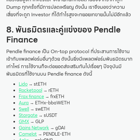
Dump ทุกครั้งที่มีการปลดเหรียญ ดังนั้น เราจึงมองว่าความ
เสี่ยงที่จะถูก Investor ที่ได้กำไรสูงจะทยอยเทขายนั้นไม่มีอีกแล้ว
8. พันธมิตรและคู่แข่งของ Pendle
Finance
Pendle finance เป็น On-top protocol ที่ประสานการใช้งาน
เข้ากับแพลตฟอร์มอื่นๆด้วย ดังนั้นยิ่งมีแพลตฟอร์มพันธมิตรมาก
เท่าไหร่ การใช้งานก็จะต่อยอดส่งเสริมกันไปเรื่อยๆ ปัจจุบันมี
พันธมิตรที่ใช้งานบน Pendle finance ดังนี้
Lido
→ stETH
Rocketpool
→ rETH
Frax finance
→ frxETH
Aura
→ ETHx-bbaWETH
Swell
→ swETH
Stargate
→ sUSDT
GMX
→ GLP
Gains Network
→ gDAI
Camelot
→ PENDLE-ETH