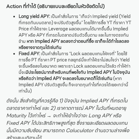
Action ที่ทำได้ (อธิบายแบบละเอียดในหัวข้อถัดไป)
Long yield APY:
เป็นคำสั่งในการ “เก็งว่า Implied yield (Yield
ที่เทรดกันบนตลาด) จะปรับตัวสูงขึ้น” โดยใช้การซื้อ YT ที่ราคา YT
Price ทำให้เราจะ Leverage ผลตอบแทนได้มากขึ้นขึ้น Implied
APY หรือ APY ที่เทรดในตลาดปรับตัวขึ้นตาม และในทางตรงกัน
ข้าม
หาก Implied APY ลดลงกว่าตอนที่ซื้อ เราก็จะได้กำไรลดลง
หรืออาจขาดทุนได้เช่นกัน
Fixed APY:
เป็นคำสั่งในการ “Lock ผลตอบแทนให้คงที่” โดยใช้
การซื้อ PT ที่ราคา PT price กลยุทธ์นี้จะทำให้เราไม่สนใจว่า Yield
จะขึ้นหรือลงในอนาคต เพราะเรา Lock ผลตอบแทนไว้แล้ว ทำให้ท่า
นี้จะ
มีประโยชน์มากสำหรับคนที่พอใจกับ Implied APY ในปัจจุบัน
หรือคิดว่า Implied APY จะลดลงในอนาคตก็ได้เช่นกัน
(หาก
Implied APY ปรับตัวสูงขึ้น ก็จะขาดทุนกำไรที่ควรได้เยอะกว่านี้
เท่านั้น)
ดังนั้น สิ่งสำคัญที่ควรรู้คือ 1) ปัจจุบัน Implied APY ที่เทรดใน
ตลาดราคาเท่าไหร่ และ 2) เราคาดการณ์ APY ในวันที่หมดอายุ
Maturity ไว้เท่าไหร่ → จะทำให้เข้าใจว่าจะ Long APY หรือ
Fixed APY ได้ประสิทธิภาพสูงที่สุด ซึ่งรายละเอียดผลตอบแทน
นั้นมีความซับซ้อน สามารถกด Caluculator ด้านขวามล่างเพื่อ
สร้างสมมติฐานได้