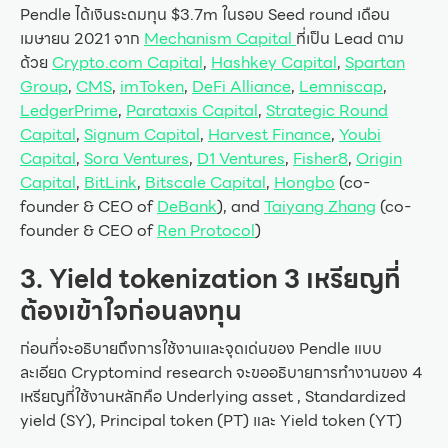
Pendle ได้เงินระดมทุน $3.7m ในรอบ Seed round เดือน
เมษายน 2021 จาก
Mechanism Capital
ที่เป็น Lead ตาม
ด้วย
Crypto.com Capital
,
Hashkey Capital
,
Spartan
Group
,
CMS
,
imToken
,
DeFi Alliance
,
Lemniscap
,
LedgerPrime
,
Parataxis Capital
,
Strategic Round
Capital
,
Signum Capital
,
Harvest Finance
,
Youbi
Capital
,
Sora Ventures
,
D1 Ventures
,
Fisher8
,
Origin
Capital
,
BitLink
,
Bitscale Capital
,
Hongbo
(co-
founder & CEO of
DeBank
), and
Taiyang Zhang
(co-
founder & CEO of
Ren Protocol
)
3. Yield tokenization 3 เหรียญที่
ต้องเข้าใจก่อนลงทุน
ก่อนที่จะอธิบายถึงการใช้งานและจุดเด่นของ Pendle แบบ
ละเอียด Cryptomind research จะขออธิบายการทำงานของ 4
เหรียญที่ใช้งานหลักคือ Underlying asset , Standardized
yield (SY), Principal token (PT) และ Yield token (YT)