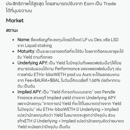
ประสิทธิภาพได้สูงสุด โดยสามารถปรับจาก Earn เป็น Trade
ได้ที่มุมขวาบน
Market
สถานะ
Name:
ชื่อเหรียญที่จะลงทุนโดยมีตั้งแต่ LP บน Dex, หรือ LSD
จาก Liquid staking
Maturity:
เป็นระยะเวลาของดีลที่จะได้รับ โดยหากถือครบอายุจะได้
รับ Yield ตามที่ตกลง
Underlying APY:
เป็น Yield ในปัจจุบันที่แพลตฟอร์มนั้นๆให้โดย
สามารถผันผวนได้ตาม Performance ของแพลตฟอร์มนั้นๆ เช่น
การฟาร์ม ETHx-bbaWETH pool บน Aura จะได้ผลตอบแทน
จาก Fee+$AURA+$BAL ในวันนี้คิดเฉลี่ยที่ 1.66% ต่อปีหากทบ
ต้น เป็นต้น
Implied APY:
เป็น “Yield ที่เทรดกันบนตลาด” ของ Pendle
Finance สาเหตุที่ Implied yield ต่างจาก Underlying APY
เพราะนักลงทุน “คาดการณ์ Yield ที่จะได้ในอนาคตต่างจาก Yield
ในปัจจุบัน” เช่น ETHx-bbaWETH มี Underlying > Implied
แปลว่านักลงทุนคิดว่า Yield ในอนาคตจะสูงกว่าปัจจุบัน ส่วน
sfrxETH มี Underlying < Implied แปลว่านักลงทุนคิดว่าอนาคต
Yield จะน้อยกว่าปัจจุบัน เป็นต้น