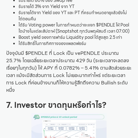
รับรายได้ 80% ของ Swap fee
รับรายได้ 3% จาก Yield จาก YT
รับรายได้จาก Yield ของ YT และ PT ที่ครบกำหนดอายุแล้วยังไม่
ไถ่ถอนคืน
ได้รับ Voting power ในการกำหนดว่าจะแจก $PENDLE ให้ Pool
ใดบ้างในแต่ละสัปดาห์ (Snaptshot ทุกวันพฤหัสบดี เวลา 07:00)
Boost yield ของการฟาร์ม Liquidity pool ได้สูงสุด 2.5 เท่า
ได้รับสิทธิ์ในการทิศทางของแพลตฟอร์ม
ปัจจุบันมี $PENDLE ที่ Lock เป็น vePENDLE ประมาณ
25.7% โดยเฉลี่ยระยะเวลาประมาณ 429 วัน (ระยะเวลาจะลดลง
เรื่อยๆในทุกวัน) ให้ APY ที่ 0.0782% – 5.41% ตามสัดส่วยระยะ
เวลา แม้จะมีสัดส่วนการ Lock ไม่เยอะมากเท่าไหร่ แต่ระยะเวลา
การ Lock ที่ค่อนข้างนานก็ให้ความรู้สึกถึงความ Bullish ระดับ
หนึ่ง
7. Investor ขาดทุนหรือกำไร?