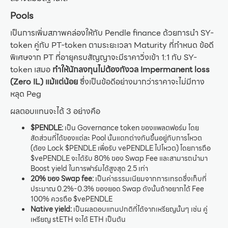
Pools
เป็นการเพิ่มสภาพคล่องให้กับ Pendle finance ด้วยการนำ SY-
token คู่กับ PT-token ตามระยะเวลา Maturity ที่กำหนด ข้อดี
พิเศษจาก PT ที่อายุครบสัญญาจะมีราคาวิ่งเข้า 1:1 กับ SY-
token เสมอ
ทำให้นักลงทุนไม่ต้องกังวล Impermanent loss
(Zero IL) แม้แต่น้อย
ซึ่งเป็นข้อดีอย่างมากว่าราคาจะไม่มีทาง
หลุด Peg
ผลตอบแทนจะได้ 3 อย่างคือ
$PENDLE:
เป็น Governance token ของแพลตฟอร์ม โดย
สัดส่วนที่ได้ของแต่ละ Pool นั้นแตกต่างกันขึ้นอยู่กับการโหวต
(ต้อง Lock $PENDLE เพื่อรับ vePENDLE ไปโหวต) โดยการถือ
$vePENDLE จะได้รับ 80% ของ Swap Fee และสามารถนำมา
Boost yield ในการฟาร์มได้สูงสุด 2.5 เท่า
20% ของ Swap fee:
เป็นค่าธรรมเนียมจากการเทรดซึ่งเก็บที่
ประมาณ 0.2%-0.3% ของยอด Swap ดังนั้นถ้าอยากได้ Fee
100% ควรถือ $vePENDLE
Native yield:
เป็นผลตอบแทนปกติที่ได้จากเหรียญนั้นๆ เช่น คู่
เหรียญ stETH จะได้ ETH เป็นต้น