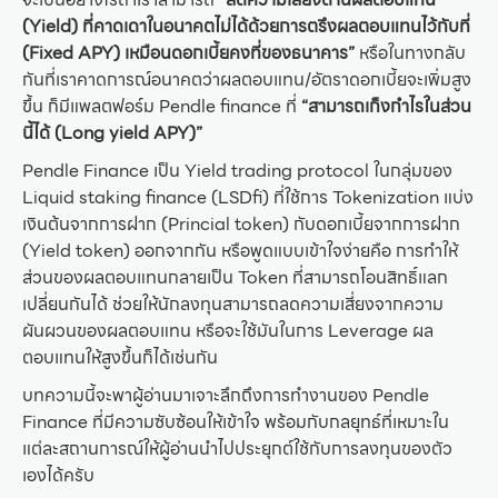
(Yield) ที่คาดเดาในอนาคตไม่ได้ด้วยการตรึงผลตอบแทนไว้กับที่
(Fixed APY) เหมือนดอกเบี้ยคงที่ของธนาคาร”
หรือในทางกลับ
กันที่เราคาดการณ์อนาคตว่าผลตอบแทน/อัตราดอกเบี้ยจะเพิ่มสูง
ขึ้น ก็มีแพลตฟอร์ม Pendle finance ที่
“สามารถเก็งกำไรในส่วน
นี้ได้ (Long yield APY)”
Pendle Finance เป็น Yield trading protocol ในกลุ่มของ
Liquid staking finance (LSDfi) ที่ใช้การ Tokenization แบ่ง
เงินต้นจากการฝาก (Princial token) กับดอกเบี้ยจากการฝาก
(Yield token) ออกจากกัน หรือพูดแบบเข้าใจง่ายคือ การทำให้
ส่วนของผลตอบแทนกลายเป็น Token ที่สามารถโอนสิทธิ์แลก
เปลี่ยนกันได้ ช่วยให้นักลงทุนสามารถลดความเสี่ยงจากความ
ผันผวนของผลตอบแทน หรือจะใช้มันในการ Leverage ผล
ตอบแทนให้สูงขึ้นก็ได้เช่นกัน
บทความนี้จะพาผู้อ่านมาเจาะลึกถึงการทำงานของ Pendle
Finance ที่มีความซับซ้อนให้เข้าใจ พร้อมกับกลยุทธ์ที่เหมาะใน
แต่ละสถานการณ์ให้ผู้อ่านนำไปประยุกต์ใช้กับการลงทุนของตัว
เองได้ครับ