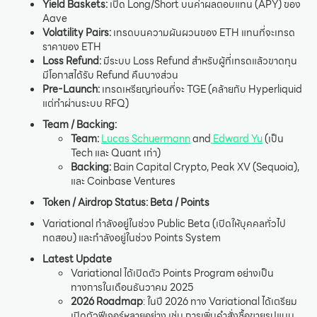
Yield Baskets:
เปิด Long/Short บนค่าผลตอบแทน (APY) ของ
Aave
Volatility Pairs:
เทรดบนความผันผวนของ ETH แทนที่จะเทรด
ราคาของ ETH
Loss Refund:
มีระบบ Loss Refund สำหรับผู้ที่เทรดแล้วขาดทุน
มีโอกาสได้รับ Refund คืนบางส่วน
Pre-Launch:
เทรดเหรียญก่อนที่จะ TGE (คล้ายกับ Hyperliquid
แต่ทำผ่านระบบ RFQ)
Team / Backing:
Team:
Lucas Schuermann
and
Edward Yu
(เป็น
Tech และ Quant เก่า)
Backing:
Bain Capital Crypto, Peak XV (Sequoia),
และ Coinbase Ventures
Token / Airdrop Status:
Beta / Points
Variational กำลังอยู่ในช่วง Public Beta (เปิดให้บุคคลทั่วไป
ทดสอบ) และกำลังอยู่ในช่วง Points System
Latest Update
Variational ได้เปิดตัว Points Program อย่างเป็น
ทางการในเดือนธันวาคม 2025
2026 Roadmap
: ในปี 2026 ทาง Variational ได้เตรียม
เปิดตัวฟีเจอร์หลายอย่าง เช่น การเพิ่มคำสั่งซื้อขายรูปแบบ