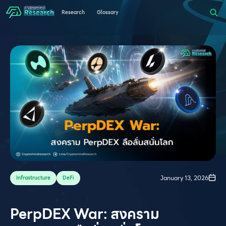
Research
Glossary
January 13, 2026
Infrastructure
DeFi
PerpDEX War: สงคราม