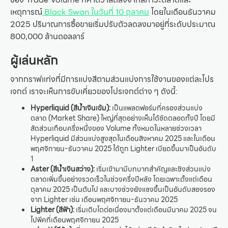
เหตุการณ์
Black Swan ในวันที่ 10 ตุลาคม
โดยในเดือนธันวาคม
2025 ปริมาณการซื้อขายเริ่มปรับตัวลดลงมาอยู่ที่ระดับประมาณ
800,000 ล้านดอลลาร์
ผู้เล่นหลัก
จากกราฟแท่งที่มีการแบ่งสีตามส่วนแบ่งการใช้งานของแต่ละโปร
เจกต์ เราจะเห็นการขับเคี่ยวของโปรเจกต์ต่าง ๆ ดังนี้:
Hyperliquid (สีน้ำเงินเข้ม):
เป็นแพลตฟอร์มที่ครองส่วนแบ่ง
ตลาด (Market Share) ใหญ่ที่สุดอย่างเห็นได้ชัดตลอดทั้งปี โดยมี
สัดส่วนเกือบครึ่งหนึ่งของ Volume ทั้งหมดในหลายช่วงเวลา
Hyperliquid มีส่วนแบ่งสูงสุดในเดือนสิงหาคม 2025 และในเดือน
พฤศจิกายน-ธันวาคม 2025 ได้ถูก Lighter เบียดขึ้นมาเป็นอันดับ
1
Aster (สีน้ำเงินสว่าง):
เริ่มเข้ามามีบทบาทสำคัญและชิงส่วนแบ่ง
ตลาดเพิ่มขึ้นอย่างรวดเร็วในช่วงครึ่งปีหลัง โดยเฉพาะตั้งแต่เดือน
ตุลาคม 2025 เป็นต้นไป และบางช่วงยังแซงขึ้นเป็นอันดับสองรอง
จาก Lighter เช่น เดือนพฤศจิกายน-ธันวาคม 2025
Lighter (สีฟ้า):
เริ่มเติบโตต่อเนื่องมาตั้งแต่เดือนมีนาคม 2025 จน
ไปพีคที่เดือนพฤศจิกายน 2025