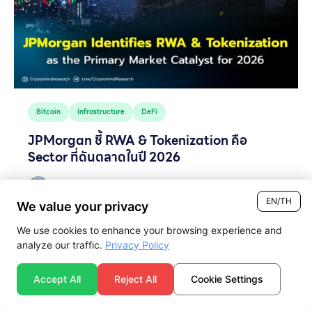
Bitcoin
Infrastructure
DeFi
JPMorgan ชี้ RWA & Tokenization คือ
Sector ที่ดันตลาดในปี 2026
March 10, 2026
EN/TH
We value your privacy
We use cookies to enhance your browsing experience and
analyze our traffic.
Privacy Policy
Accept All
Reject All
Cookie Settings