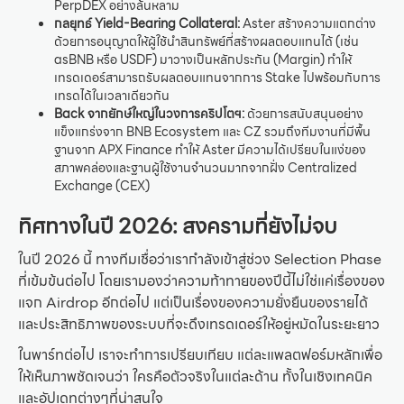
PerpDEX อย่างล้นหลาม
กลยุทธ์ Yield-Bearing Collateral:
Aster สร้างความแตกต่าง
ด้วยการอนุญาตให้ผู้ใช้นำสินทรัพย์ที่สร้างผลตอบแทนได้ (เช่น
asBNB หรือ USDF) มาวางเป็นหลักประกัน (Margin) ทำให้
เทรดเดอร์สามารถรับผลตอบแทนจากการ Stake ไปพร้อมกับการ
เทรดได้ในเวลาเดียวกัน
Back จากยักษ์ใหญ่ในวงการคริปโตฯ:
ด้วยการสนับสนุนอย่าง
แข็งแกร่งจาก BNB Ecosystem และ CZ รวมถึงทีมงานที่มีพื้น
ฐานจาก APX Finance ทำให้ Aster มีความได้เปรียบในแง่ของ
สภาพคล่องและฐานผู้ใช้งานจำนวนมากจากฝั่ง Centralized
Exchange (CEX)
ทิศทางในปี 2026: สงครามที่ยังไม่จบ
ในปี 2026 นี้ ทางทีมเชื่อว่าเรากำลังเข้าสู่ช่วง Selection Phase
ที่เข้มข้นต่อไป โดยเรามองว่าความท้าทายของปีนี้ไม่ใช่แค่เรื่องของ
แจก Airdrop อีกต่อไป แต่เป็นเรื่องของความยั่งยืนของรายได้
และประสิทธิภาพของระบบที่จะดึงเทรดเดอร์ให้อยู่หมัดในระยะยาว
ในพาร์ทต่อไป เราจะทำการเปรียบเทียบ แต่ละแพลตฟอร์มหลักเพื่อ
ให้เห็นภาพชัดเจนว่า ใครคือตัวจริงในแต่ละด้าน ทั้งในเชิงเทคนิค
และอัปเดทต่างๆที่น่าสนใจ