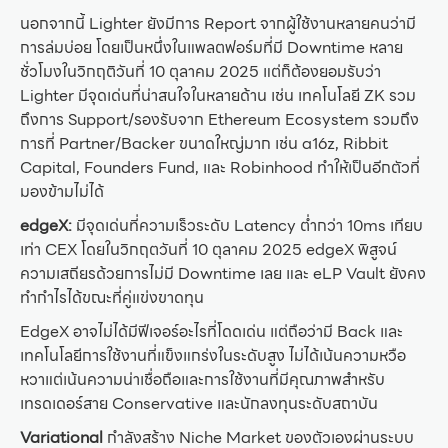
นอกจากนี้ Lighter ยังมีการ Report จากผู้ใช้งานหลายคนว่ามี
การล่มบ่อย โดยเป็นหนึ่งในแพลตฟอร์มที่มี Downtime หลาย
ชั่วโมงในวิกฤติวันที่ 10 ตุลาคม 2025 แต่ก็ต้องยอมรับว่า
Lighter มีจุดเด่นที่น่าสนใจในหลายด้าน เช่น เทคโนโลยี ZK รวม
ถึงการ Support/รองรับจาก Ethereum Ecosystem รวมถึง
การที่ Partner/Backer ขนาดใหญ่มาก เช่น a16z, Ribbit
Capital, Founders Fund, และ Robinhood ทำให้เป็นอีกตัวที่
มองข้ามไม่ได้
edgeX:
มีจุดเด่นที่ความเร็วระดับ Latency ต่ำกว่า 10ms เทียบ
เท่า CEX โดยในวิกฤตวันที่ 10 ตุลาคม 2025 edgeX พิสูจน์
ความเสถียรด้วยการไม่มี Downtime เลย และ eLP Vault ยังคง
ทำกำไรได้ขณะที่คู่แข่งขาดทุน
EdgeX อาจไม่ได้มีฟีเจอร์อะไรที่โดดเด่น แต่ถือว่ามี Back และ
เทคโนโลยีการใช้งานที่แข็งแกร่งในระดับสูง ไม่ได้เน้นความหวือ
หวาแต่เน้นความน่าเชื่อถือและการใช้งานที่มีคุณภาพสำหรับ
เทรดเดอร์สาย Conservative และนักลงทุนระดับสถาบัน
Variational
กำลังสร้าง Niche Market ของตัวเองผ่านระบบ