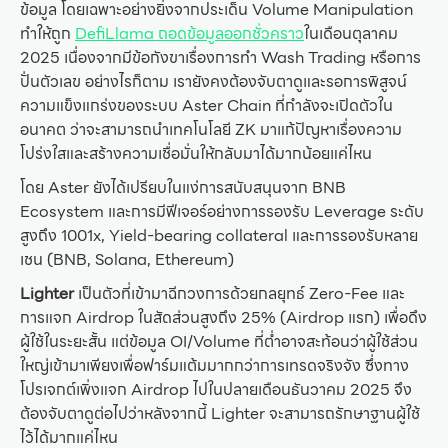
ข้อมูล โดยเฉพาะอย่างยิ่งจากประเด็น Volume Manipulation
ทำให้ถูก
DefiLlama ถอดข้อมูลออกชั่วคราว
ในเดือนตุลาคม
2025 เนื่องจากมีข้อกังขาเรื่องการทำ Wash Trading หรือการ
ปั่นตัวเลข อย่างไรก็ตาม เรายังคงต้องจับตาดูและรอการพิสูจน์
ความแข็งแกร่งของระบบ Aster Chain ที่กำลังจะเปิดตัวใน
อนาคต ว่าจะสามารถนำเทคโนโลยี ZK มาแก้ปัญหาเรื่องความ
โปร่งใสและสร้างความเชื่อมั่นให้กลับมาได้มากน้อยแค่ไหน
โดย Aster ยังได้เปรียบในแง่การสนับสนุนจาก BNB
Ecosystem และการมีฟีเจอร์อย่างการรองรับ Leverage ระดับ
สูงถึง 1001x, Yield-bearing collateral และการรองรับหลาย
เชน (BNB, Solana, Ethereum)
Lighter
เป็นตัวที่เข้ามาฉีกวงการด้วยกลยุทธ์ Zero-Fee และ
การแจก Airdrop ในสัดส่วนสูงถึง 25% (Airdrop แรก) เพื่อดึง
ผู้ใช้ในระยะสั้น แต่ข้อมูล OI/Volume ที่ต่ำอาจสะท้อนว่าผู้ใช้ส่วน
ใหญ่เข้ามาเพียงเพื่อฟาร์มแต้มมากกว่าการเทรดจริงจัง ซึ่งทาง
โปรเจกต์เพิ่งแจก Airdrop ไปในปลายเดือนธันวาคม 2025 จึง
ต้องจับตาดูต่อไปว่าหลังจากนี้ Lighter จะสามารถรักษาฐานผู้ใช้
ไว้ได้มากแค่ไหน