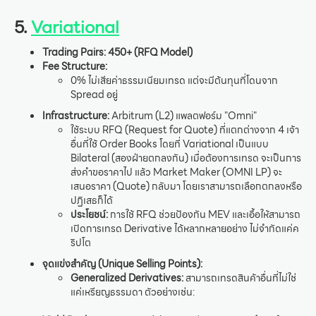
5.
Variational
Trading Pairs:
450+ (RFQ Model)
Fee Structure:
0% ไม่เสียค่าธรรมเนียมเทรด แต่จะมีต้นทุนที่โดนจาก
Spread อยู่
Infrastructure:
Arbitrum (L2) แพลตฟอร์ม "Omni"
ใช้ระบบ RFQ (Request for Quote) ที่แตกต่างจาก 4 เจ้า
อื่นที่ใช้ Order Books โดยที่ Variational เป็นแบบ
Bilateral (สองฝ่ายตกลงกัน) เมื่อต้องการเทรด จะเป็นการ
ส่งคำขอราคาไป แล้ว Market Maker (OMNI LP) จะ
เสนอราคา (Quote) กลับมา โดยเราสามารถเลือกตกลงหรือ
ปฏิเสธก็ได้
ประโยชน์:
การใช้ RFQ ช่วยป้องกัน MEV และเอื้อให้สามารถ
เปิดการเทรด Derivative ได้หลากหลายอย่าง ไม่จำกัดแค่ค
ริปโต
จุดแข่งสำคัญ (Unique Selling Points):
Generalized Derivatives:
สามารถเทรดสินค้าอื่นที่ไม่ใช่
แค่เหรียญธรรมดา ตัวอย่างเช่น: