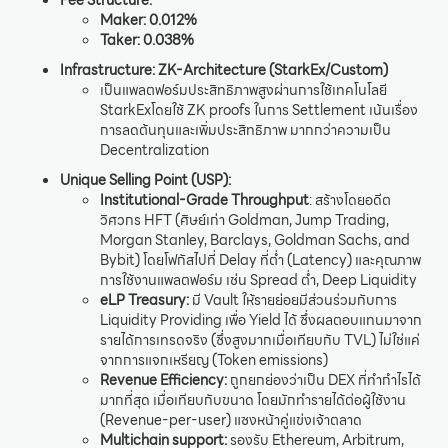
Maker: 0.012%
Taker: 0.038%
Infrastructure:
ZK-Architecture (StarkEx/Custom)
เป็นแพลตฟอร์มประสิทธิภาพสูงผ่านการใช้เทคโนโลยี
StarkExโดยใช้ ZK proofs ในการ Settlement เน้นเรื่อง
การลดต้นทุนและเพิ่มประสิทธิภาพ มากกว่าความเป็น
Decentralization
Unique Selling Point (USP):
Institutional-Grade Throughput
: สร้างโดยอดีต
วิศวกร HFT (ศิษย์เก่า Goldman, Jump Trading,
Morgan Stanley, Barclays, Goldman Sachs, and
Bybit) โดยโฟกัสไปที่ Delay ที่ต่ำ (Latency) และคุณภาพ
การใช้งานแพลตฟอร์ม เช่น Spread ต่ำ, Deep Liquidity
eLP Treasury:
มี Vault ให้รายย่อยมีส่วนร่วมกับการ
Liquidity Providing เพื่อ Yield ได้ ซึ่งผลตอบแทนมาจาก
รายได้การเทรดจริง (ซึ่งสูงมากเมื่อเทียบกับ TVL) ไม่ใช่แค่
จากการแจกเหรียญ (Token emissions)
Revenue Efficiency:
ถูกยกย่องว่าเป็น DEX ที่ทำกำไรได้
มากที่สุด เมื่อเทียบกับขนาด โดยมักทำรายได้ต่อผู้ใช้งาน
(Revenue-per-user) แซงหน้าคู่แข่งเจ้าตลาด
Multichain support:
รองรับ Ethereum, Arbitrum,