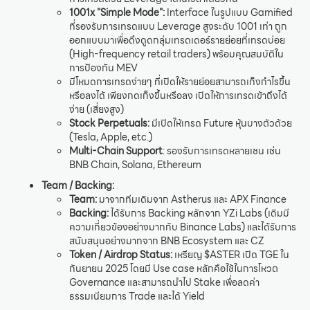
1001x "Simple Mode":
Interface ในรูปแบบ Gamified
ที่รองรับการเทรดแบบ Leverage สูงระดับ 1001 เท่า ถูก
ออกแบบมาเพื่อดึงดูดกลุ่มเทรดเดอร์รายย่อยที่เทรดบ่อย
(High-frequency retail traders) พร้อมคุณสมบัติใน
การป้องกัน MEV
มีโหมดการเทรดง่ายๆ ที่เปิดให้รายย่อยสามารถเก็งกำไรขึ้น
หรือลงได้ เพียงกดเก็งขึ้นหรือลง เปิดให้การเทรดเข้าถึงได้
ง่าย (เสี่ยงสูง)
Stock Perpetuals:
มีเปิดให้เทรด Future หุ้นบางตัวด้วย
(Tesla, Apple, etc.)
Multi-Chain Support
: รองรับการเทรดหลายเชน เช่น
BNB Chain, Solana, Ethereum
Team / Backing:
Team:
มาจากทีมเดิมจาก Astherus และ APX Finance
Backing:
ได้รับการ Backing หลักจาก YZi Labs (เดิมมี
ความเกี่ยวข้องอย่างมากกับ Binance Labs) และได้รับการ
สนับสนุนอย่างมากจาก BNB Ecosystem และ CZ
Token / Airdrop Status:
เหรียญ $ASTER เปิด TGE ใน
กันยายน 2025 โดยมี Use case หลักคือใช้ในการโหวต
Governance และสามารถนำไป Stake เพื่อลดค่า
ธรรมเนียมการ Trade และได้ Yield