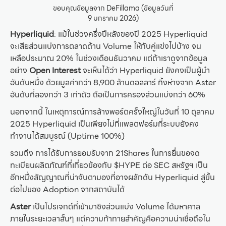
ขอบคุณข้อมูลจาก DeFillama (ข้อมูลวันที่
9 มกราคม 2026)
Hyperliquid
: แม้ในช่วงครึ่งปีหลังของปี 2025 Hyperliquid
จะเสียส่วนแบ่งการตลาดด้าน Volume ให้กับคู่แข่งไปบ้าง จน
เหลือประมาณ 20% ในช่วงเดือนธันวาคม แต่ถ้าเราดูจากข้อมูล
อย่าง
Open Interest
จะเห็นได้ว่า Hyperliquid ยังคงเป็นผู้นำ
อันดับหนึ่ง ด้วยมูลค่ากว่า 8,900 ล้านดอลลาร์ ทิ้งห่างจาก Aster
อันดับที่สองกว่า 3 เท่าตัว ถือเป็นการครองส่วนแบ่งกว่า 60%
นอกจากนี้ ในเหตุการณ์การล้างพอร์ตครั้งใหญ่ในวันที่ 10 ตุลาคม
2025 Hyperliquid เป็นเพียงไม่กี่แพลตฟอร์มที่ระบบยังคง
ทำงานได้สมบูรณ์ (Uptime 100%)
รวมถึง การได้รับการยอมรับจาก 21Shares ในการยื่นขอจด
ทะเบียนผลิตภัณฑ์ที่เกี่ยวข้องกับ $HYPE ต่อ SEC สหรัฐฯ เป็น
อีกหนึ่งสัญญาณที่น่าจับตามองที่อาจผลักดัน Hyperliquid สู่ขั้น
ต่อไปของ Adoption จากสถาบันได้
Aster
เป็นโปรเจกต์ที่เข้ามาชิงส่วนแบ่ง Volume ได้มหาศาล
ภายในระยะเวลาสั้นๆ แต่ความท้าทายสำคัญคือความน่าเชื่อถือใน