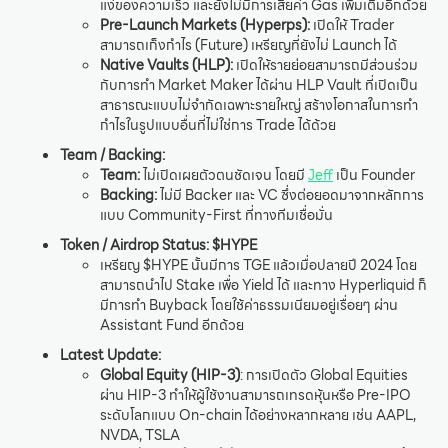
แง่ของความเร็ว และยังไม่มีการเสียค่า Gas เพิ่มเติมอีกด้วย
Pre-Launch Markets (Hyperps):
เปิดให้ Trader
สามารถเก็งกำไร (Future) เหรียญที่ยังไม่ Launch ได้
Native Vaults (HLP):
เปิดให้รายย่อยสามารถมีส่วนร่วม
กับการทำ Market Maker ได้ผ่าน HLP Vault ที่เปิดเป็น
สาธารณะแบบไม่จำกัดเฉพาะรายใหญ่ สร้างโอกาสในการทำ
กำไรในรูปแบบอื่นที่ไม่ใช่การ Trade ได้ด้วย
Team / Backing:
Team:
ไม่เปิดเผยตัวตนชัดเจน โดยมี
Jeff
เป็น Founder
Backing:
ไม่มี Backer และ VC ซึ่งต่อยอดมาจากหลักการ
แบบ Community-First ที่ทางทีมเชื่อมั่น
Token / Airdrop Status:
$HYPE
เหรียญ $HYPE นั้นมีการ TGE แล้วเมื่อปลายปี 2024 โดย
สามารถนำไป Stake เพื่อ Yield ได้ และทาง Hyperliquid ก็
มีการทำ Buyback โดยใช้ค่าธรรมเนียมอยู่เรื่อยๆ ผ่าน
Assistant Fund อีกด้วย
Latest Update:
Global Equity (HIP-3)
: การเปิดตัว Global Equities
ผ่าน HIP-3 ทำให้ผู้ใช้งานสามารถเทรดหุ้นหรือ Pre-IPO
ระดับโลกแบบ On-chain ได้อย่างหลากหลาย เช่น AAPL,
NVDA, TSLA