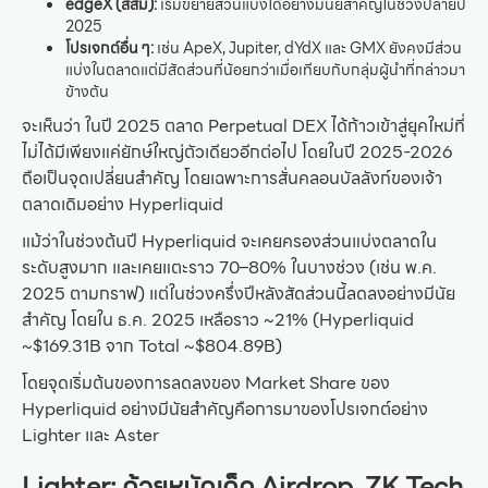
edgeX (สีส้ม):
เริ่มขยายส่วนแบ่งได้อย่างมีนัยสำคัญในช่วงปลายปี
2025
โปรเจกต์อื่น ๆ:
เช่น ApeX, Jupiter, dYdX และ GMX ยังคงมีส่วน
แบ่งในตลาดแต่มีสัดส่วนที่น้อยกว่าเมื่อเทียบกับกลุ่มผู้นำที่กล่าวมา
ข้างต้น
จะเห็นว่า ในปี 2025 ตลาด Perpetual DEX ได้ก้าวเข้าสู่ยุคใหม่ที่
ไม่ได้มีเพียงแค่ยักษ์ใหญ่ตัวเดียวอีกต่อไป โดยในปี 2025-2026
ถือเป็นจุดเปลี่ยนสำคัญ โดยเฉพาะการสั่นคลอนบัลลังก์ของเจ้า
ตลาดเดิมอย่าง Hyperliquid
แม้ว่าในช่วงต้นปี Hyperliquid จะเคยครองส่วนแบ่งตลาดใน
ระดับสูงมาก และเคยแตะราว 70–80% ในบางช่วง (เช่น พ.ค.
2025 ตามกราฟ) แต่ในช่วงครึ่งปีหลังสัดส่วนนี้ลดลงอย่างมีนัย
สำคัญ โดยใน ธ.ค. 2025 เหลือราว ~21% (Hyperliquid
~$169.31B จาก Total ~$804.89B)
โดยจุดเริ่มต้นของการลดลงของ Market Share ของ
Hyperliquid อย่างมีนัยสำคัญคือการมาของโปรเจกต์อย่าง
Lighter และ Aster
Lighter: ด้วยหมัดเด็ด Airdrop, ZK Tech