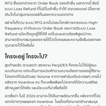
RFQ ซึ่งแตกต่างจาก Order Book ของเจ้าอื่น นอกจากนี้ ยังมี
ระบบ Loss Refund ที่ไม่มีในเจ้าอื่น ทำให้ Variational มีโอกาส
เติบโตในกลุ่มเทรดเดอร์ที่มองหาความแตกต่าง
อย่างไรก็ตาม ระบบ RFQ อาจไม่ตอบโจทย์การเทรดแบบ High-
frequency เท่ากับระบบ Order Book และการมีระบบ Loss
Refund แม้จะดึงดูดผู้ใช้ได้ดี แต่ในระยะยาวต้องพิสูจน์ว่าจะ
สามารถรักษาสมดุลของรายได้โปรโตคอลและความยั่งยืนของกอง
ทุนกลางไว้ได้หรือไม่
ใครจะอยู่ ใครจะไป?
สุดท้ายแล้ว เรามองว่า สงคราม PerpDEX ก็คงจะไม่ได้มีผู้ชนะ
แบบกินขาด แต่จะเป็นการแบ่งเค้กตามความต้องการของผู้ใช้งาน
โปรเจกต์ที่เน้นตัวเลข Volume จากการฟาร์มแต้มจะค่อยๆ หายไป
หลังจาก Incentive จบ ก็จะเหลือเพียงโปรเจกต์ที่มีความเสถียร
สร้างมูลค่าได้จริง และมีระบบที่น่าเชื่อถือได้
เราเชื่อว่า ในปี 2026 เราน่าจะได้เห็นภาพชัดมากขึ้น หลังจากที่โปร
เจกต์ต่างๆทยอยแจก Incentive โดยใครที่สามารถรักษาสมดุล