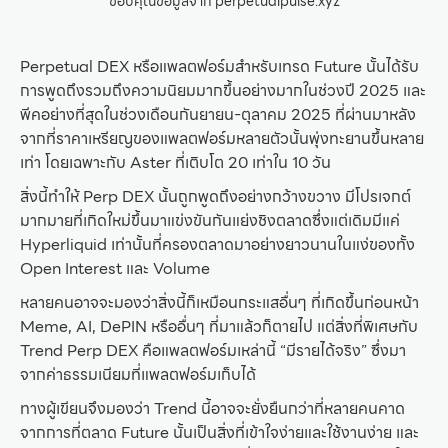
ขอบคุณข้อมูลจาก perpetualpulse.xyz
Perpetual DEX หรือแพลตฟอร์มสำหรับเทรด Future นั้นได้รับ
การพูดถึงรวมถึงความนิยมมากขึ้นอย่างมากในช่วงปี 2025 และ
พีคอย่างที่สุดในช่วงเดือนกันยายน-ตุลาคม 2025 ที่ผ่านมาหลัง
จากที่ราคาเหรียญของแพลตฟอร์มหลายตัวนั้นพุ่งทะยานขึ้นหลาย
เท่า โดยเฉพาะกับ Aster ที่เติบโต 20 เท่าใน 10 วัน
สิ่งนี้ทำให้ Perp DEX นั้นถูกพูดถึงอย่างกว้างขวาง มีโปรเจกต์
มากมายที่เกิดใหม่ขึ้นมาแข่งขันกันแย่งชิงตลาดซึ่งแต่เดิมมีแค่
Hyperliquid เท่านั้นที่ครองตลาดมาอย่างยาวนานในแง่ของทั้ง
Open Interest และ Volume
หลายคนอาจจะมองว่าสิ่งนี้ก็เหมือนกระแสอื่นๆ ที่เกิดขึ้นก่อนหน้า
Meme, AI, DePIN หรืออื่นๆ ที่มาแล้วก็ตายไป แต่สิ่งที่พิเศษกับ
Trend Perp DEX คือแพลตฟอร์มเหล่านี้ “มีรายได้จริง” ซึ่งมา
จากค่าธรรมเนียมที่แพลตฟอร์มเก็บได้
ทางผู้เขียนจึงมองว่า Trend นี้อาจจะยั่งยืนกว่าที่หลายคนคาด
จากการที่ตลาด Future นั้นเป็นสิ่งที่เข้าใจง่ายและใช้งานง่าย และ