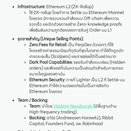
Infrastructure:
Ethereum L2 (ZK-Rollup)
ใช้ ZK-rollup โดยทำการ Settle บน Ethereum Mainnet
โดยตรง มีการรวบรวมคำสั่งแบบ Off-chain เพื่อความ
รวดเร็ว และปิดด้วยการสร้าง Zero-knowledge proofs
เพื่อยืนยันความถูกต้องของการจับคู่ Order บน L1
จุดขายสำคัญ (Unique Selling Points):
Zero Fees for Retail:
เป็น PerpDex ตัวแรกๆ ที่ใช้
โครงสร้างค่าธรรมเนียมที่ดุดันที่สุดในตลาด ทำให้ดึงดูดนัก
เทรดระยะสั้น (Scalpers) และรายย่อยได้เป็นอย่างมาก
Dark Pool Capabilities:
รองรับคำสั่งแบบซ่อน (Hidden
orders) และฟีเจอร์ที่เน้นความเป็นส่วนตัวสำหรับการเทรด
ขนาดใหญ่ของสถาบัน
Ethereum Security:
การที่ Lighter เป็น L2 ที่ Settle บน
Ethereum ทำให้ความปลอดภัยนั้นเป็นการอิงกับ
Ethereum โดยตรง
Team / Backing:
Team:
นำโดย
Vladimir Novakovski
(มีพื้นฐานด้าน
High-frequency trading)
Backing:
a16z (Andreessen Horowitz), Ribbit
Capital, Founders Fund, และ Robinhood