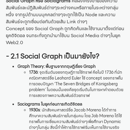
Social Graph หรือ Sociograms
คือผังโครงข่ายของความ
สัมพันธ์และปฏิสัมพันธ์ต่างๆระหว่างคนหรือภายในระหว่างกลุ่ม
หนึ่ง จากรูปด้านบนบุคคลต่างๆจะถูกใช้เป็น Node และความ
สัมพันธ์จะถูกเชื่อมต่อกันด้วยเส้น Link ต่างๆ
Concept ของ Social Graph ถูกคิดค้นและใช้งานมาตั้งแต่ก่อน
ยุคดิจิตอล จนกระทั่งถูกนำมาใช้บน Social Media ต่างๆในยุค
Web2.0
- 2.1 Social Graph เป็นมายังไง?
Graph Theory: พื้นฐานจากทฤษฎีเรื่อง Graph
1736
: จุดเริ่มต้นของทฤษฎีการใช้กราฟ คือในปี 1736 ที่นัก
คณิตศาสตร์ชื่อ Leohard Euler ใช้ concept ของกราฟใน
การตอบปัญหา ‘The Seven Bridges of Königsberg
problem’ ในตอนนั้นเองคือจุดเริ่มต้นในการหาคำตอบด้วย
การแสดงภาพความสัมพันธ์ด้วยกราฟ
Sociograms ในยุคก่อนการเกิดดิจิตอล
1930s
: นักสังคมศาสตร์ชื่อ Jacob Moreno ได้ทำการ
ศึกษาความสัมพันธ์ภายในกลุ่มคน โดย Job Moreno ได้ใช้
กราฟในการเชื่อมความสัมพันธ์ต่างๆเพื่อศึกษา Dynamic
ต่างๆในกลุ่ม สิ่งนี้ทำให้การใช้กราฟเริ่มเห็นการใช้งานจริง