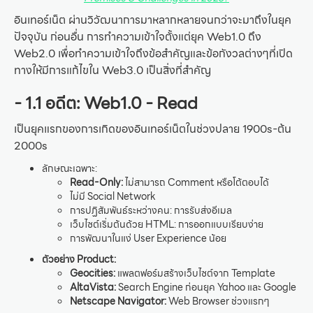
อินเทอร์เน็ต ผ่านวิวัฒนาการมาหลากหลายจนกว่าจะมาถึงในยุค
ปัจจุบัน ก่อนอื่น การทำความเข้าใจตั้งแต่ยุค Web1.0 ถึง
Web2.0 เพื่อทำความเข้าใจถึงข้อสำคัญและข้อกังวลต่างๆที่เปิด
ทางให้มีการแก้ไขใน Web3.0 เป็นสิ่งที่สำคัญ
- 1.1 อดีต: Web1.0 - Read
เป็นยุคแรกของการเกิดของอินเทอร์เน็ตในช่วงปลาย 1900s-ต้น
2000s
ลักษณะเฉพาะ:
Read-Only:
ไม่สามารถ Comment หรือโต้ตอบได้
ไม่มี Social Network
การปฏิสัมพันธ์ระหว่างคน: การรับส่งอีเมล
เว็บไซต์เริ่มต้นด้วย HTML: การออกแบบเรียบง่าย
การพัฒนาในแง่ User Experience น้อย
ตัวอย่าง Product:
Geocities:
แพลตฟอร์มสร้างเว็บไซต์จาก Template
AltaVista:
Search Engine ก่อนยุค Yahoo และ Google
Netscape Navigator:
Web Browser ช่วงแรกๆ