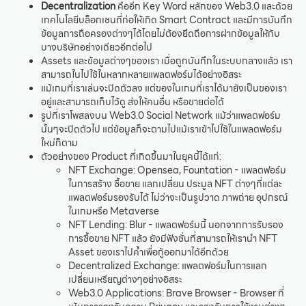
Decentralization
คืออีก Key Word หลักของ Web3.0 และด้วย
เทคโนโลยีบล็อกเชนที่ก่อให้เกิด Smart Contract และมีการบันทึก
ข้อมูลการถือครองต่างๆได้โดยไม่ต้องยึดถือการฝากข้อมูลให้กับ
บางบริษัทอย่างเดียวอีกต่อไป
Assets และข้อมูลต่างๆของเรา เมื่อถูกบันทึกในระบบกลางแล้ว เรา
สามารถในไปใช้ในหลากหลายแพลตฟอร์มได้อย่างอิสระ
แม้เกมที่เราเล่นจะปิดตัวลง แต่ของในเกมที่เราได้มายังเป็นของเรา
อยู่และสามารถเก็บไว้ดู ส่งให้คนอื่น หรือขายต่อได้
รูปที่เราโพสลงบน Web3.0 Social Network แม้ว่าแพลตฟอร์ม
นั้นๆจะปิดตัวไป แต่ข้อมูลก็จะตามไปแม้เราเข้าไปใช้ในแพลตฟอร์ม
ใหม่ก็ตาม
ตัวอย่างของ Product ที่เกิดขึ้นมาในยุคนี้ได้แก่:
NFT Exchange: Opensea, Fountation - แพลตฟอร์ม
ในการสร้าง ซื้อขาย แลกเปลี่ยน ประมูล NFT ต่างๆที่แต่ละ
แพลตฟอร์มรองรับได้ ไม่ว่าจะเป็นรูปวาด ภาพถ่าย อุปกรณ์
ในเกมหรือ Metaverse
NFT Lending: Blur - แพลตฟอร์มนี้ นอกจากการรับรอง
การซื้อขาย NFT แล้ว ยังมีฟังชั่นที่สามารถให้เรานำ NFT
Asset ของเราไปค้ำเพื่อกู้ออกมาได้อีกด้วย
Decentralized Exchange: แพลตฟอร์มในการแลก
เปลี่ยนเหรียญต่างๆอย่างอิสระ
Web3.0 Applications: Brave Browser - Browser ที่