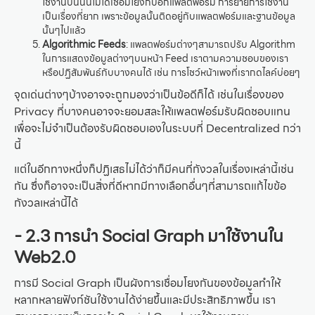
ใช้งานบนนั้นไม่ได้เชื่อมโยงกับอีกแพลตฟอร์ม การย้ายการใช้งาน
เป็นเรื่องที่ยาก เพราะข้อมูลนั้นติดอยู่กับแพลตฟอร์มและฐานข้อมูล
นั้นๆไปแล้ว
Algorithmic Feeds
: แพลตฟอร์มต่างๆสามารถปรับ Algorithm
ในการแสดงข้อมูลต่างๆบนหน้า Feed เราตามความชอบของเรา
หรือปฏิสัมพันธ์กับบางคนได้ เช่น การโชว์หน้าเพจที่เรากดไลค์บ่อยๆ
จุดเด่นต่างๆบ้างอาจจะถูกมองว่าเป็นข้อดีก็ได้ เช่นในเรื่องของ
Privacy ที่บางคนอาจจะยอมสละให้แพลตฟอร์มรับผิดชอบแทน
เพื่อจะไม่จำเป็นต้องรับผิดชอบเองในระบบที่ Decentralized กว่า
นี้
แต่ในอีกทางหนึ่งก็ปฏิเสธไม่ได้ว่าก็มีคนที่กังวลในเรื่องเหล่านี้เช่น
กัน ซึ่งก็อาจจะเป็นสิ่งที่ดีหากมีทางเลือกอื่นๆที่สามารถแก้ไขข้อ
กังวลเหล่านี้ได้
- 2.3 การนำ Social Graph มาใช้งานใน
Web2.0
การมี Social Graph เป็นผังการเชื่อมโยงกันของข้อมูลทำให้
หลากหลายฟังก์ชันใช้งานได้ง่ายขึ้นและมีประสิทธิภาพขึ้น เรา