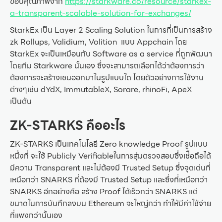
ขอบคุณภาพจาก
https://starkware.co/resource/starkex-
a-transparent-scalable-solution-for-exchanges/
StarkEx เป็น Layer 2 Scaling Solution ในการที่เป็นการสร้าง
zk Rollups, Validium, Volition แบบ Appchain โดย
StarkEx จะเป็นเหมือนกับ Software as a service ที่ถูกพัฒนา
โดยทีม Starkware นั้นเอง ซึ่งจะสามารถเลือกได้ว่าต้องการว่า
ต้องการจะสร้างเชนออกมาในรูปแบบใด โดยตัวอย่างการใช้งาน
ต่างๆเช่น dYdX, ImmutableX, Sorare, rhinoFi, ApeX
เป็นต้น
ZK-STARKS คืออะไร
ZK-STARKS เป็นเทคโนโลยี Zero knowledge Proof รูปแบบ
หนึ่งที่ จะใช้ Publicly Verifiableในการสุ่มตรวจสอบซึ่งเช่ือถือได้
มีความ Transparent และไม่ต้องมี Trusted Setup ซึ่งจุดเด่นที่
เหนือกว่า SNARKS ที่ต้องมี Trusted Setup และซึ่งที่เหนือกว่า
SNARKS อีกอย่างคือ สร้าง Proof ได้เร็วกว่า SNARKS แต่
ขนาดในการบันทึกลงบน Ethereum จะใหญ่กว่า ทำให้มีค่าใช้จ่าย
ที่แพงกว่านั้นเอง