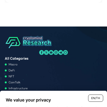
All Categories
Macro
DeFi
NFT
CoinTalk
Infrastructure
Metaverse
EN/TH
We value your privacy
Podcast