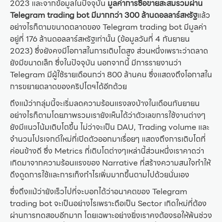
2023 และจากข้อมูลในปัจจุบัน
มูลค่าการซื้อขายสะสมรวมผ่าน
Telegram trading bot มีมากกว่า 300 ล้านดอลลาร์สหรัฐ
แล้ว
อย่างไรก็ตามขนาดตลาดของ Telegram trading bot มีมูลค่า
อยู่ที่ 176 ล้านดอลลาร์สหรัฐเท่านั้น (ข้อมูลวันที่ 4 กันยายน
2023) ซึ่งยังคงมีโอกาสในการเติบโตสูง ส่วนหนึ่งเพราะว่าตลาด
ยังมีขนาดเล็ก ซึ่งในปัจจุบัน นอกจากนี้ มีการรายงานว่า
Telegram มีผู้ใช้รายเดือนกว่า 800 ล้านคน ซึ่งแสดงถึงโอกาสใน
การขยายตลาดของคริปโตฯได้อีกด้วย
ถึงแม้ว่ากลุ่มนี้จะเริ่มลดความร้อนแรงลงบ้างในเดือนกันยายน
อย่างไรก็ตามโดยภาพรวมเรายังเห็นได้ว่าตัวเลขการใช้งานต่างๆ
ยังมีแนวโน้มเติบโตขึ้น ไม่ว่าจะเป็น DAU, Trading volume และ
จำนวนโปรเจกต์ใหม่ที่เปิดตัวออกมาเรื่อยๆ แสดงถึงการเติบโตที่
ค่อนข้างดี ซึ่ง Metrics ที่เติบโตต่างๆเหล่านี้ส่วนหนึ่งเราคาดว่า
เกิดมาจากความร้อนแรงของ Narrative ที่สร้างความสนใจทำให้
ดึงดูดการใช้และการเก็งกำไรเพิ่มมากขึ้นตามไปด้วยนั่นเอง
ซึ่งถึงแม้ว่ายังเร็วไปที่จะบอกได้ว่าอนาคตของ Telegram
trading bot จะเป็นอย่างไรเพราะถือเป็น Sector เกิดใหม่ที่ต้อง
ผ่านการทดสอบอีกมาก โดยเฉพาะอย่างยิ่งเราคงต้องรอให้พ้นช่วง