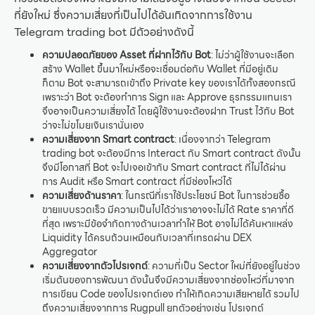
ที่ยังใหม่ ซึ่งความเสี่ยงที่เป็นไปได้อันเกิดจากการใช้งาน
Telegram trading bot มีตัวอย่างดังนี้
ความปลอดภัยของ Asset ที่ฝากไว้กับ Bot
: ไม่ว่าผู้ใช้งานจะเลือก
สร้าง Wallet ขึ้นมาใหม่หรือจะเชื่อมต่อกับ Wallet ที่มีอยู่เดิม
ก็ตาม Bot จะสามารถเข้าถึง Private key ของเราได้ทั้งสองกรณี
เพราะว่า Bot จะต้องทำการ Sign และ Approve ธุรกรรมแทนเรา
จึงอาจเป็นความเสี่ยงได้ โดยผู้ใช้งานจะต้องฝาก Trust ไว้กับ Bot
ว่าจะไม่ขโมยเงินเรานั่นเอง
ความเสี่ยงจาก Smart contract
: เนื่องจากว่า Telegram
trading bot จะต้องมีการ Interact กับ Smart contract ดังนั้น
จึงมีโอกาสที่ Bot จะไปเจอเข้ากับ Smart contract ที่ไม่ได้ผ่าน
การ Audit หรือ Smart contract ที่มีช่องโหว่ได้
ความเสี่ยงด้านราคา
: ในกรณีที่เราใช้ประโยชน์ Bot ในการช่วยซื้อ
ขายแบบรวดเร็ว มีความเป็นไปได้ว่าเราอาจจะไม่ได้ Rate ราคาที่ดี
ที่สุด เพราะมีข้อจำกัดทางด้านเวลาทำให้ Bot อาจไม่ได้ค้นหาแหล่ง
Liquidity ได้ครบถ้วนเหมือนกับเวลาที่เทรดผ่าน DEX
Aggregator
ความเสี่ยงจากตัวโปรเจกต์
: ความที่เป็น Sector ใหม่ที่ยังอยู่ในช่วง
เริ่มต้นของการพัฒนา ดังนั้นจึงมีความเสี่ยงจากช่องโหว่ที่มาจาก
การเขียน Code ของโปรเจกต์เอง ทำให้เกิดความเสียหายได้ รวมไป
ถึงความเสี่ยงจากการ Rugpull ยกตัวอย่างเช่น โปรเจกต์