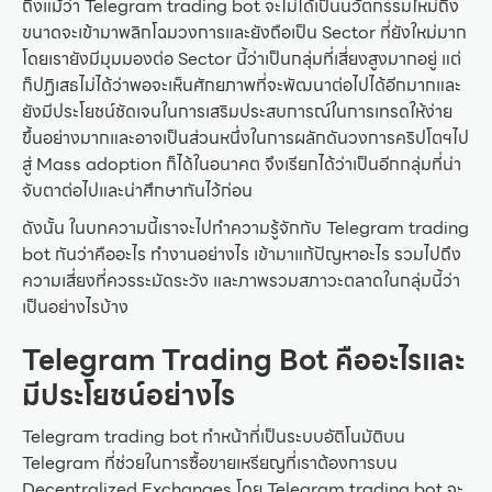
ถึงแม้ว่า Telegram trading bot จะไม่ได้เป็นนวัตกรรมใหม่ถึง
ขนาดจะเข้ามาพลิกโฉมวงการและยังถือเป็น Sector ที่ยังใหม่มาก
โดยเรายังมีมุมมองต่อ Sector นี้ว่าเป็นกลุ่มที่เสี่ยงสูงมากอยู่ แต่
ก็ปฏิเสธไม่ได้ว่าพอจะเห็นศักยภาพที่จะพัฒนาต่อไปได้อีกมากและ
ยังมีประโยชน์ชัดเจนในการเสริมประสบการณ์ในการเทรดให้ง่าย
ขึ้นอย่างมากและอาจเป็นส่วนหนึ่งในการผลักดันวงการคริปโตฯไป
สู่ Mass adoption ก็ได้ในอนาคต จึงเรียกได้ว่าเป็นอีกกลุ่มที่น่า
จับตาต่อไปและน่าศึกษากันไว้ก่อน
ดังนั้น ในบทความนี้เราจะไปทำความรู้จักกับ Telegram trading
bot กันว่าคืออะไร ทำงานอย่างไร เข้ามาแก้ปัญหาอะไร รวมไปถึง
ความเสี่ยงที่ควรระมัดระวัง และภาพรวมสภาวะตลาดในกลุ่มนี้ว่า
เป็นอย่างไรบ้าง
Telegram Trading Bot คืออะไรและ
มีประโยชน์อย่างไร
Telegram trading bot ทำหน้าที่เป็นระบบอัติโนมัติบน
Telegram ที่ช่วยในการซื้อขายเหรียญที่เราต้องการบน
Decentralized Exchanges โดย Telegram trading bot จะ