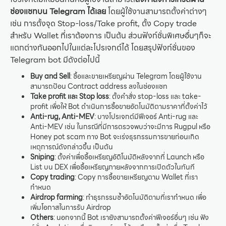
ช่องแชทบน Telegram ได้เลย
โดยผู้ใช้งานสามารถตั้งค่าต่างๆ
เช่น การตั้งจุด Stop-loss/Take profit, ตั้ง Copy trade
สำหรับ Wallet ที่เราต้องการ เป็นต้น ส่วนฟังก์ชั่นพิเศษอื่นๆก็จะ
แตกต่างกันออกไปในแต่ละโปรเจกต์ได้ โดยสรุปฟังก์ชั่นของ
Telegram bot มีดังต่อไปนี้
Buy and Sell
: ซื้อและขายเหรียญผ่าน Telegram โดยผู้ใช้งาน
สามารถป้อน Contract address ลงในช่องแชท
Take profit และ Stop loss
: ตั้งคำสั่ง stop-loss และ take-
profit เพื่อให้ Bot ดำเนินการซื้อขายอัตโนมัติตามราคาที่ตั้งค่าไว้
Anti-rug, Anti-MEV
: บางโปรเจกต์มีฟีเจอร์ Anti-rug และ
Anti-MEV เช่น ในกรณีที่มีการตรวจพบว่าจะมีการ Rugpul หรือ
Honey pot scam ทาง Bot จะเร่งธุรกรรมการขายก่อนเกิด
เหตุการณ์ดังกล่าวขึ้น เป็นต้น
Sniping
: ตั้งค่าเพื่อซื้อเหรียญอัติโนมัติหลังจากที่ Launch หรือ
List บน DEX เพื่อซื้อเหรียญภายหลังจากการเปิดตัวในทันที
Copy trading
: Copy การซื้อขายเหรียญตาม Wallet ที่เรา
กำหนด
Airdrop farming
: ทำธุรกรรมซ้ำอัตโนมัติตามที่เรากำหนด เพื่อ
เพิ่มโอกาสในการรับ Airdrop
Others
: นอกจากนี้ Bot เรายังสามารถตั้งค่าฟีเจอร์อื่นๆ เช่น ฟัง